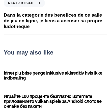
NEXT ARTICLE
Dans la categorie des benefices de ce salle
de jeu en ligne, je tiens a accuser sa propre
ludotheque
You may also like
27 seconds ago
Uncategorized
Idræt plu brise penge inklusive akkreditiv hvis ikke
indbetaling
2 minutes ago
Uncategorized
Играйте 100 процента безплатно изтеглете
приложението vulkan spiele за Android слотове
онлайн без пакети