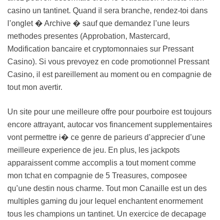
casino un tantinet. Quand il sera branche, rendez-toi dans
l’onglet � Archive � sauf que demandez l’une leurs
methodes presentes (Approbation, Mastercard,
Modification bancaire et cryptomonnaies sur Pressant
Casino). Si vous prevoyez en code promotionnel Pressant
Casino, il est pareillement au moment ou en compagnie de
tout mon avertir.
Un site pour une meilleure offre pour pourboire est toujours
encore attrayant, autocar vos financement supplementaires
vont permettre i� ce genre de parieurs d’apprecier d’une
meilleure experience de jeu. En plus, les jackpots
apparaissent comme accomplis a tout moment comme
mon tchat en compagnie de 5 Treasures, composee
qu’une destin nous charme. Tout mon Canaille est un des
multiples gaming du jour lequel enchantent enormement
tous les champions un tantinet. Un exercice de decapage