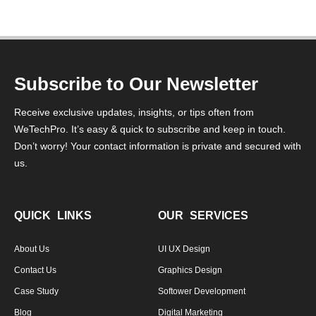
Subscribe to Our Newsletter
Receive exclusive updates, insights, or tips often from
WeTechPro. It’s easy & quick to subscribe and keep in touch.
Don’t worry! Your contact information is private and secured with
us.
QUICK LINKS
OUR SERVICES
About Us
UI UX Design
Contact Us
Graphics Design
Case Study
Softower Development
Blog
Digital Marketing