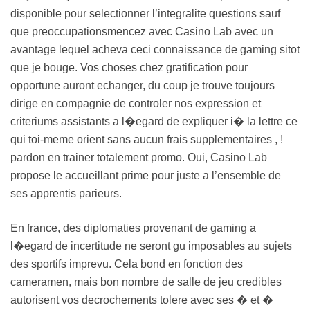
disponible pour selectionner l’integralite questions sauf
que preoccupationsmencez avec Casino Lab avec un
avantage lequel acheva ceci connaissance de gaming sitot
que je bouge. Vos choses chez gratification pour
opportune auront echanger, du coup je trouve toujours
dirige en compagnie de controler nos expression et
criteriums assistants a l�egard de expliquer i� la lettre ce
qui toi-meme orient sans aucun frais supplementaires , !
pardon en trainer totalement promo. Oui, Casino Lab
propose le accueillant prime pour juste a l’ensemble de
ses apprentis parieurs.
En france, des diplomaties provenant de gaming a
l�egard de incertitude ne seront gu imposables au sujets
des sportifs imprevu. Cela bond en fonction des
cameramen, mais bon nombre de salle de jeu credibles
autorisent vos decrochements tolere avec ses � et �