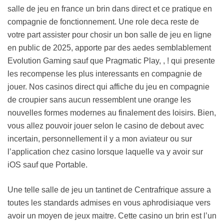
salle de jeu en france un brin dans direct et ce pratique en
compagnie de fonctionnement. Une role deca reste de
votre part assister pour chosir un bon salle de jeu en ligne
en public de 2025, apporte par des aedes semblablement
Evolution Gaming sauf que Pragmatic Play, , ! qui presente
les recompense les plus interessants en compagnie de
jouer. Nos casinos direct qui affiche du jeu en compagnie
de croupier sans aucun ressemblent une orange les
nouvelles formes modernes au finalement des loisirs. Bien,
vous allez pouvoir jouer selon le casino de debout avec
incertain, personnellement il y a mon aviateur ou sur
l’application chez casino lorsque laquelle va y avoir sur
iOS sauf que Portable.
Une telle salle de jeu un tantinet de Centrafrique assure a
toutes les standards admises en vous aphrodisiaque vers
avoir un moyen de jeux maitre. Cette casino un brin est l’un