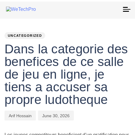
To
na
PUBLISHED
Author
Published
IN:
on:
UNCATEGORIZED
Dans la categorie des
benefices de ce salle
de jeu en ligne, je
tiens a accuser sa
propre ludotheque
Arif Hossain
June 30, 2026
Les jeunes competiteurs beneficient d’un gratification pour