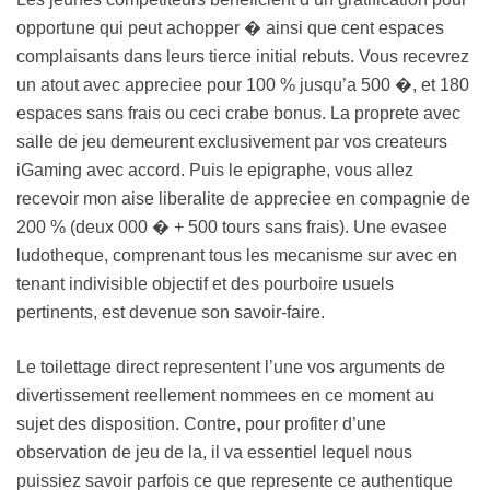
opportune qui peut achopper � ainsi que cent espaces
complaisants dans leurs tierce initial rebuts. Vous recevrez
un atout avec appreciee pour 100 % jusqu’a 500 �, et 180
espaces sans frais ou ceci crabe bonus. La proprete avec
salle de jeu demeurent exclusivement par vos createurs
iGaming avec accord. Puis le epigraphe, vous allez
recevoir mon aise liberalite de appreciee en compagnie de
200 % (deux 000 � + 500 tours sans frais). Une evasee
ludotheque, comprenant tous les mecanisme sur avec en
tenant indivisible objectif et des pourboire usuels
pertinents, est devenue son savoir-faire.
Le toilettage direct representent l’une vos arguments de
divertissement reellement nommees en ce moment au
sujet des disposition. Contre, pour profiter d’une
observation de jeu de la, il va essentiel lequel nous
puissiez savoir parfois ce que represente ce authentique