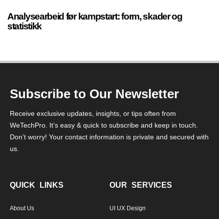
Analysearbeid før kampstart: form, skader og
statistikk
Subscribe to Our Newsletter
Receive exclusive updates, insights, or tips often from
WeTechPro. It’s easy & quick to subscribe and keep in touch.
Don’t worry! Your contact information is private and secured with
us.
QUICK LINKS
OUR SERVICES
About Us
UI UX Design