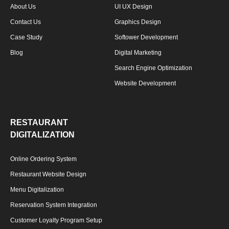
About Us
UI UX Design
Contact Us
Graphics Design
Case Study
Softower Development
Blog
Digital Marketing
Search Engine Optimization
Website Development
RESTAURANT
DIGITALIZATION
Online Ordering System
Restaurant Website Design
Menu Digitalization
Reservation System Integration
Customer Loyalty Program Setup