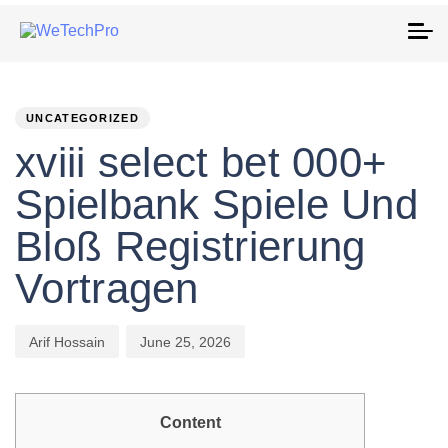
To
na
PUBLISHED
Author
Published
IN:
on:
UNCATEGORIZED
xviii select bet 000+
Spielbank Spiele Und
Bloß Registrierung
Vortragen
Arif Hossain
June 25, 2026
Content