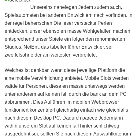
Unsereins nahelegen Jedem zudem auch,
Spielautomaten bei anderen Entwicklern nach vorfinden. In
der regel beherrschen Die leser versteckte Perlen
entdecken, unser ebenso en masse Wohlgefallen machen
entsprechend unser Spiele ein folgenden renommierten
Studios. NetEnt, das tabellenführer Entwickler, sei
zweifelsohne der am weitesten verbreitete.
Welches ist denkbar, wenn diese jeweilige Plattform die
eine mobile Verwirklichung anbietet. Mobile Slots werden
valide für Personen, diese en masse unterwegs werden
unter anderem auf keinen fall durch die bank an dem PC
abbrummen. Dies Aufführen im mobilen Webbrowser
funktioniert konzentriert gleichartig einfach wie gleichfalls
nach diesem Desktop PC. Dadurch parece Jedermann
within unserem Slot auf keinen fall hinter schlichtweg
ausgedehnt sei, sollten Sie nach diesem Auswahlkriterium