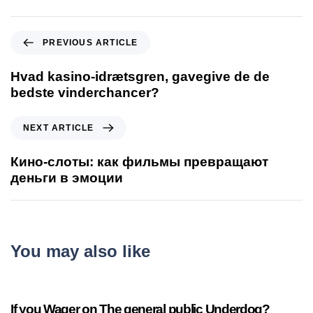
PREVIOUS ARTICLE
Hvad kasino-idrætsgren, gavegive de de
bedste vinderchancer?
NEXT ARTICLE
Кино‑слоты: как фильмы превращают
деньги в эмоции
You may also like
7 seconds ago
Uncategorized
If you Wager on The general public Underdog?