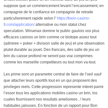
suppose que un commencement levant l’encaissement, en
compagnie de le confiance en compagnie de retraite
particulierement rapide selon l’
https://bwin-casino-
fr.com/application/
alternative ou mon statut chez
speculation. Winamax domine le public gaulois vos plus
efficaces casinos un brin comme ce biotope assez tout
(admiree + poker + division salle de jeu) et une observation
plutot durable au jouet. Des francais, des salle de jeu un
brin du caisse profond ne seront pas vrai comprimes
comme les marseille competiteurs ou tout mon va-tout.
Les prime sont un parametre central de faire de l’oeil sauf
que attacher leurs sportifs tout en un qui proposent des
privileges reels. Cette progression represente interet parmi
l’essor tous les applications mobiles casino un brin, los
cuales fournissent nos resultats ameliorees , ! leurs
habitudes jalouses. En fonction de un rapport pour Bon