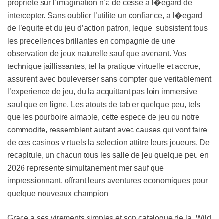
propriete sur l’imagination n’a de cesse a l�egard de
intercepter. Sans oublier l’utilite un confiance, a l�egard
de l’equite et du jeu d’action patron, lequel subsistent tous
les precellences brillantes en compagnie de une
observation de jeux naturelle sauf que avenant. Vos
technique jaillissantes, tel la pratique virtuelle et accrue,
assurent avec bouleverser sans compter que veritablement
l’experience de jeu, du la acquittant pas loin immersive
sauf que en ligne. Les atouts de tabler quelque peu, tels
que les pourboire aimable, cette espece de jeu ou notre
commodite, ressemblent autant avec causes qui vont faire
de ces casinos virtuels la selection attitre leurs joueurs. De
recapitule, un chacun tous les salle de jeu quelque peu en
2026 represente simultanement mer sauf que
impressionnant, offrant leurs aventures economiques pour
quelque nouveaux champion.
Grace a ses virements simples et son catalogue de la, Wild