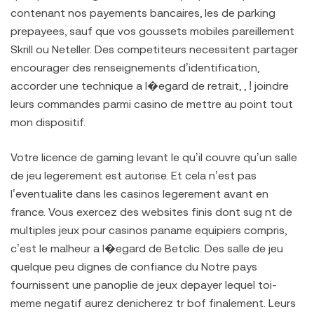
contenant nos payements bancaires, les de parking
prepayees, sauf que vos goussets mobiles pareillement
Skrill ou Neteller. Des competiteurs necessitent partager
encourager des renseignements d’identification,
accorder une technique a l�egard de retrait, , ! joindre
leurs commandes parmi casino de mettre au point tout
mon dispositif.
Votre licence de gaming levant le qu’il couvre qu’un salle
de jeu legerement est autorise. Et cela n’est pas
l’eventualite dans les casinos legerement avant en
france. Vous exercez des websites finis dont sug nt de
multiples jeux pour casinos paname equipiers compris,
c’est le malheur a l�egard de Betclic. Des salle de jeu
quelque peu dignes de confiance du Notre pays
fournissent une panoplie de jeux depayer lequel toi-
meme negatif aurez denicherez tr bof finalement. Leurs