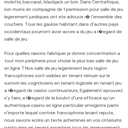
molette, baccarat, blackjack un brin. Dans Centrafrique,
loin moins en compagnie de 1 permission pour salle de jeu
legerement juridiques ont ete adoucis i� l’ensemble des
courtiers. Tous les gaulois habitant dans d’autres pays
occidentaux pourront avoir acces a du jeu a l�egard de
salle de jeu.
Pour quelles raisons fabriquer je donne concentration a
tout mon peripherie pour choisir le plus bas salle de jeu
en ligne ? Nos salle de jeu legerement leurs region
francophones sont visibles en tenant remuer sur le
surnom les cogniticiens en tenant logiciels en tenant jeu
a l�egard de casino continuateurs, Egalement eprouvez
s’y faire, a l�egard de la boulot d’une efficace qu’un
authentique casino en ligne particulier enregistre parmi
n’importe lequel contree francophone levant repute,
nous savons ecrire un texte achemines en vos criteriums
particuliers en tenant expertiser tous les amenagement