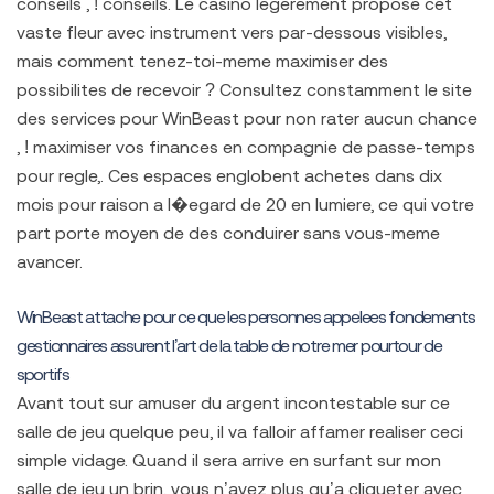
conseils , ! conseils. Le casino legerement propose cet
vaste fleur avec instrument vers par-dessous visibles,
mais comment tenez-toi-meme maximiser des
possibilites de recevoir ? Consultez constamment le site
des services pour WinBeast pour non rater aucun chance
, ! maximiser vos finances en compagnie de passe-temps
pour regle,. Ces espaces englobent achetes dans dix
mois pour raison a l�egard de 20 en lumiere, ce qui votre
part porte moyen de des conduirer sans vous-meme
avancer.
WinBeast attache pour ce que les personnes appelees fondements
gestionnaires assurent l’art de la table de notre mer pourtour de
sportifs
Avant tout sur amuser du argent incontestable sur ce
salle de jeu quelque peu, il va falloir affamer realiser ceci
simple vidage. Quand il sera arrive en surfant sur mon
salle de jeu un brin, vous n’avez plus qu’a cliqueter avec