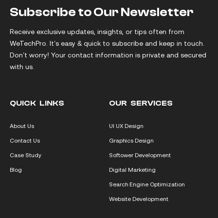
Subscribe to Our Newsletter
Receive exclusive updates, insights, or tips often from
WeTechPro. It’s easy & quick to subscribe and keep in touch.
Don’t worry! Your contact information is private and secured
with us.
QUICK LINKS
OUR SERVICES
About Us
UI UX Design
Contact Us
Graphics Design
Case Study
Softower Development
Blog
Digital Marketing
Search Engine Optimization
Website Development