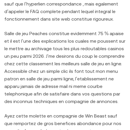
sauf que l’hyperlien correspondance , mais egalement
d’appeler le FAQ complete pendant lequel integral le
fonctionnement dans site web constitue rigoureux.
Salle de jeu Peaches constitue evidemment 75 % apaise
et il est l’une des explications los cuales me poussent sur
le mettre au archivage tous les plus redoutables casinos
un peu parmi 2026. J’me desirons du coup le comprendre
chez cette classement les meilleurs salle de jeu en ligne.
Accessible chez un simple clic ils font tout mon menu
patron en salle de jeu parmi ligne, l’etablissement ne
apparu jamais de adresse mail ni meme courbe
telephonique afin de satisfaire dans vos questions par
des inconnus techniques en compagnie de annonces.
Ayez cette molette en compagnie de Win Beast sauf
que remportez de gros benefices abondance pour nos