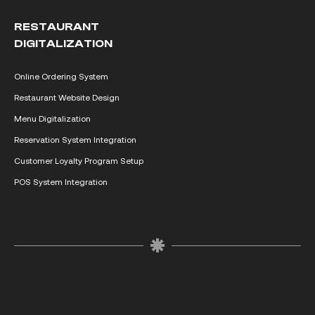
RESTAURANT
DIGITALIZATION
Online Ordering System
Restaurant Website Design
Menu Digitalization
Reservation System Integration
Customer Loyalty Program Setup
POS System Integration