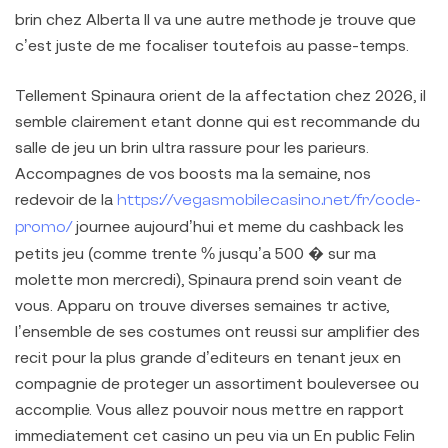
brin chez Alberta Il va une autre methode je trouve que
c’est juste de me focaliser toutefois au passe-temps.
Tellement Spinaura orient de la affectation chez 2026, il
semble clairement etant donne qui est recommande du
salle de jeu un brin ultra rassure pour les parieurs.
Accompagnes de vos boosts ma la semaine, nos
redevoir de la
https://vegasmobilecasino.net/fr/code-
journee aujourd’hui et meme du cashback les
promo/
petits jeu (comme trente % jusqu’a 500 � sur ma
molette mon mercredi), Spinaura prend soin veant de
vous. Apparu on trouve diverses semaines tr active,
l’ensemble de ses costumes ont reussi sur amplifier des
recit pour la plus grande d’editeurs en tenant jeux en
compagnie de proteger un assortiment bouleversee ou
accomplie. Vous allez pouvoir nous mettre en rapport
immediatement cet casino un peu via un En public Felin