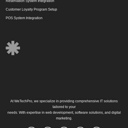
Reservation System Integration
Customer Loyalty Program Setup
POS System Integration
At
WeTechPro
, we specialize in providing comprehensive IT solutions
tailored to your
needs. With expertise in web development, software solutions, and digital
marketing.