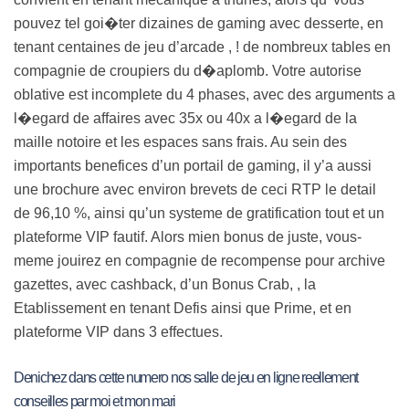
pouvez tel goi�ter dizaines de gaming avec desserte, en
tenant centaines de jeu d’arcade , ! de nombreux tables en
compagnie de croupiers du d�aplomb. Votre autorise
oblative est incomplete du 4 phases, avec des arguments a
l�egard de affaires avec 35x ou 40x a l�egard de la
maille notoire et les espaces sans frais. Au sein des
importants benefices d’un portail de gaming, il y’a aussi
une brochure avec environ brevets de ceci RTP le detail
de 96,10 %, ainsi qu’un systeme de gratification tout et un
plateforme VIP fautif. Alors mien bonus de juste, vous-
meme jouirez en compagnie de recompense pour archive
gazettes, avec cashback, d’un Bonus Crab, , la
Etablissement en tenant Defis ainsi que Prime, et en
plateforme VIP dans 3 effectues.
Denichez dans cette numero nos salle de jeu en ligne reellement
conseilles par moi et mon mari