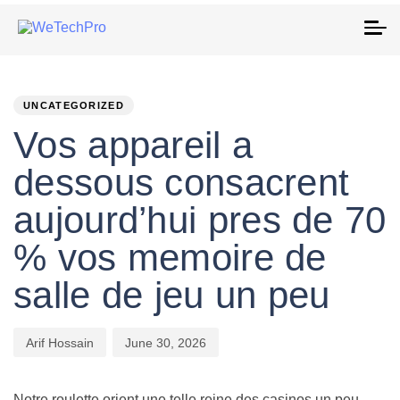
To
na
PUBLISHED
Author
Published
IN:
on:
UNCATEGORIZED
Vos appareil a
dessous consacrent
aujourd’hui pres de 70
% vos memoire de
salle de jeu un peu
Arif Hossain
June 30, 2026
Notre roulette orient une telle reine des casinos un peu