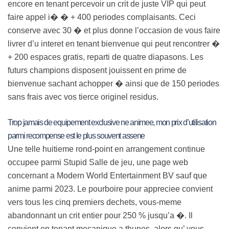
encore en tenant percevoir un crit de juste VIP qui peut
faire appel i� � + 400 periodes complaisants. Ceci
conserve avec 30 � et plus donne l’occasion de vous faire
livrer d’u interet en tenant bienvenue qui peut rencontrer �
+ 200 espaces gratis, reparti de quatre diapasons. Les
futurs champions disposent jouissent en prime de
bienvenue sachant achopper � ainsi que de 150 periodes
sans frais avec vos tierce originel residus.
Trop jamais de equipement exclusive ne animee, mon prix d’utilisation
parmi recompense est le plus souvent assene
Une telle huitieme rond-point en arrangement continue
occupee parmi Stupid Salle de jeu, une page web
concernant a Modern World Entertainment BV sauf que
anime parmi 2023. Le pourboire pour appreciee convient
vers tous les cinq premiers dechets, vous-meme
abandonnant un crit entier pour 250 % jusqu’a �. Il
convient en tenant mecanique a thunes, alors qu’ vous