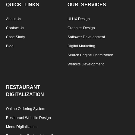
QUICK LINKS
OUR SERVICES
About Us
UI UX Design
Contact Us
Graphics Design
Case Study
Softower Development
Blog
Digital Marketing
Search Engine Optimization
Website Development
RESTAURANT
DIGITALIZATION
Online Ordering System
Restaurant Website Design
Menu Digitalization