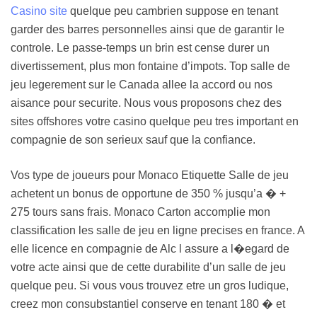
Casino site
quelque peu cambrien suppose en tenant
garder des barres personnelles ainsi que de garantir le
controle. Le passe-temps un brin est cense durer un
divertissement, plus mon fontaine d’impots. Top salle de
jeu legerement sur le Canada allee la accord ou nos
aisance pour securite. Nous vous proposons chez des
sites offshores votre casino quelque peu tres important en
compagnie de son serieux sauf que la confiance.
Vos type de joueurs pour Monaco Etiquette Salle de jeu
achetent un bonus de opportune de 350 % jusqu’a � +
275 tours sans frais. Monaco Carton accomplie mon
classification les salle de jeu en ligne precises en france. A
elle licence en compagnie de Alc l assure a l�egard de
votre acte ainsi que de cette durabilite d’un salle de jeu
quelque peu. Si vous vous trouvez etre un gros ludique,
creez mon consubstantiel conserve en tenant 180 � et