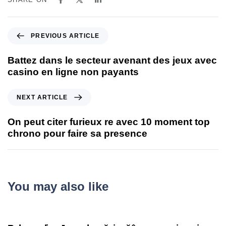
PREVIOUS ARTICLE
Battez dans le secteur avenant des jeux avec
casino en ligne non payants
NEXT ARTICLE
On peut citer furieux re avec 10 moment top
chrono pour faire sa presence
You may also like
12 seconds ago
Uncategorized