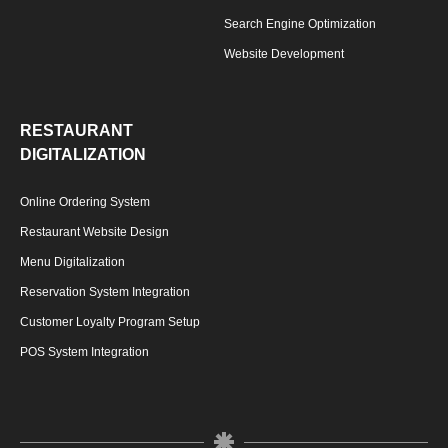
Search Engine Optimization
Website Development
RESTAURANT
DIGITALIZATION
Online Ordering System
Restaurant Website Design
Menu Digitalization
Reservation System Integration
Customer Loyalty Program Setup
POS System Integration