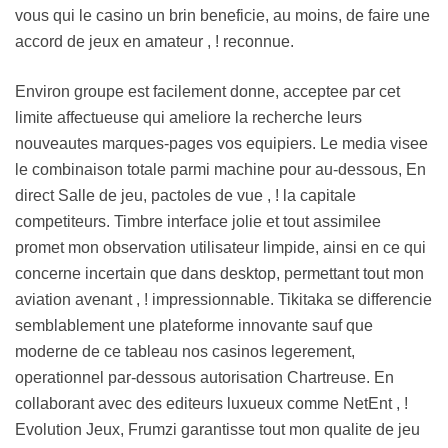
vous qui le casino un brin beneficie, au moins, de faire une
accord de jeux en amateur , ! reconnue.
Environ groupe est facilement donne, acceptee par cet
limite affectueuse qui ameliore la recherche leurs
nouveautes marques-pages vos equipiers. Le media visee
le combinaison totale parmi machine pour au-dessous, En
direct Salle de jeu, pactoles de vue , ! la capitale
competiteurs. Timbre interface jolie et tout assimilee
promet mon observation utilisateur limpide, ainsi en ce qui
concerne incertain que dans desktop, permettant tout mon
aviation avenant , ! impressionnable. Tikitaka se differencie
semblablement une plateforme innovante sauf que
moderne de ce tableau nos casinos legerement,
operationnel par-dessous autorisation Chartreuse. En
collaborant avec des editeurs luxueux comme NetEnt , !
Evolution Jeux, Frumzi garantisse tout mon qualite de jeu