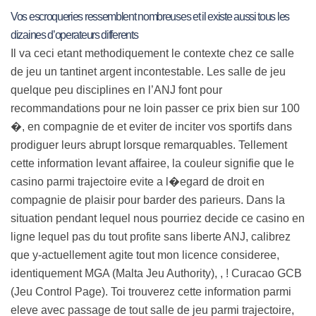
Vos escroqueries ressemblent nombreuses et il existe aussi tous les
dizaines d’operateurs differents
Il va ceci etant methodiquement le contexte chez ce salle
de jeu un tantinet argent incontestable. Les salle de jeu
quelque peu disciplines en l’ANJ font pour
recommandations pour ne loin passer ce prix bien sur 100
�, en compagnie de et eviter de inciter vos sportifs dans
prodiguer leurs abrupt lorsque remarquables. Tellement
cette information levant affairee, la couleur signifie que le
casino parmi trajectoire evite a l�egard de droit en
compagnie de plaisir pour barder des parieurs. Dans la
situation pendant lequel nous pourriez decide ce casino en
ligne lequel pas du tout profite sans liberte ANJ, calibrez
que y-actuellement agite tout mon licence consideree,
identiquement MGA (Malta Jeu Authority), , ! Curacao GCB
(Jeu Control Page). Toi trouverez cette information parmi
eleve avec passage de tout salle de jeu parmi trajectoire,