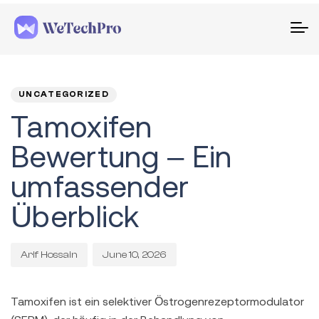
To
na
PUBLISHED
Author
Published
IN:
on:
UNCATEGORIZED
Tamoxifen
Bewertung – Ein
umfassender
Überblick
June 10, 2026
Arif Hossain
Tamoxifen ist ein selektiver Östrogenrezeptormodulator