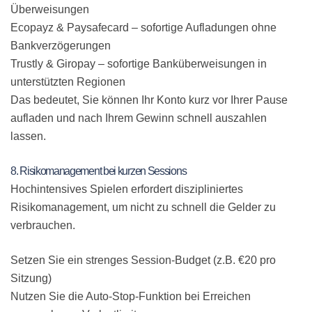
Überweisungen
Ecopayz & Paysafecard – sofortige Aufladungen ohne
Bankverzögerungen
Trustly & Giropay – sofortige Banküberweisungen in
unterstützten Regionen
Das bedeutet, Sie können Ihr Konto kurz vor Ihrer Pause
aufladen und nach Ihrem Gewinn schnell auszahlen
lassen.
8. Risikomanagement bei kurzen Sessions
Hochintensives Spielen erfordert diszipliniertes
Risikomanagement, um nicht zu schnell die Gelder zu
verbrauchen.
Setzen Sie ein strenges Session‑Budget (z.B. €20 pro
Sitzung)
Nutzen Sie die Auto‑Stop‑Funktion bei Erreichen