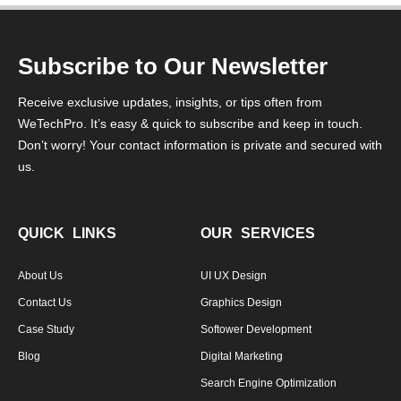
Subscribe to Our Newsletter
Receive exclusive updates, insights, or tips often from
WeTechPro. It’s easy & quick to subscribe and keep in touch.
Don’t worry! Your contact information is private and secured with
us.
QUICK LINKS
OUR SERVICES
About Us
UI UX Design
Contact Us
Graphics Design
Case Study
Softower Development
Blog
Digital Marketing
Search Engine Optimization