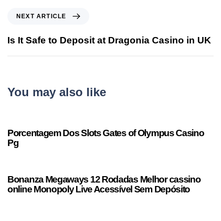
NEXT ARTICLE
Is It Safe to Deposit at Dragonia Casino in UK
You may also like
34 seconds ago
Uncategorized
Porcentagem Dos Slots Gates of Olympus Casino
Pg
1 minute ago
Uncategorized
Bonanza Megaways 12 Rodadas Melhor cassino
online Monopoly Live Acessível Sem Depósito