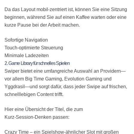
Da das Layout mobil‑zentriert ist, können Sie eine Sitzung
beginnen, während Sie auf einen Kaffee warten oder eine
kurze Pause bei der Arbeit machen.
Sofortige Navigation
Touch‑optimierte Steuerung
Minimale Ladezeiten
2. Game Library für schnelles Spielen
Swiper bietet eine umfangreiche Auswahl an Providern—
vor allem Big Time Gaming, Evolution Gaming und
Yggdrasil—und sorgt dafür, dass jeder Swipe auf frischen,
schnelllebigen Content trifft.
Hier eine Übersicht der Titel, die zum
Kurz‑Session‑Denken passen:
Crazy Time
– ein Spielshow‑ähnlicher Slot mit großen