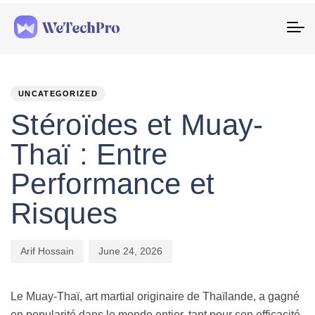
To
na
PUBLISHED
Author
Published
IN:
on:
UNCATEGORIZED
Stéroïdes et Muay-
Thaï : Entre
Performance et
Risques
Arif Hossain
June 24, 2026
Le Muay-Thaï, art martial originaire de Thaïlande, a gagné
en popularité dans le monde entier, tant pour son efficacité