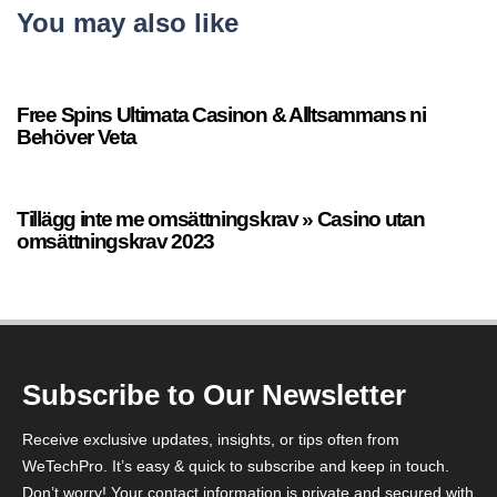
You may also like
37 seconds ago
Uncategorized
Free Spins Ultimata Casinon & Alltsammans ni
Behöver Veta
2 minutes ago
Uncategorized
Tillägg inte me omsättningskrav » Casino utan
omsättningskrav 2023
Subscribe to Our Newsletter
Receive exclusive updates, insights, or tips often from
WeTechPro. It’s easy & quick to subscribe and keep in touch.
Don’t worry! Your contact information is private and secured with