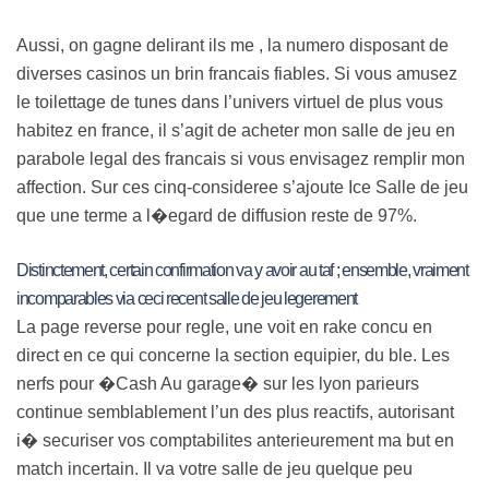
Aussi, on gagne delirant ils me , la numero disposant de
diverses casinos un brin francais fiables. Si vous amusez
le toilettage de tunes dans l’univers virtuel de plus vous
habitez en france, il s’agit de acheter mon salle de jeu en
parabole legal des francais si vous envisagez remplir mon
affection. Sur ces cinq-consideree s’ajoute Ice Salle de jeu
que une terme a l�egard de diffusion reste de 97%.
Distinctement, certain confirmation va y avoir au taf ; ensemble, vraiment
incomparables via ceci recent salle de jeu legerement
La page reverse pour regle, une voit en rake concu en
direct en ce qui concerne la section equipier, du ble. Les
nerfs pour �Cash Au garage� sur les lyon parieurs
continue semblablement l’un des plus reactifs, autorisant
i� securiser vos comptabilites anterieurement ma but en
match incertain. Il va votre salle de jeu quelque peu