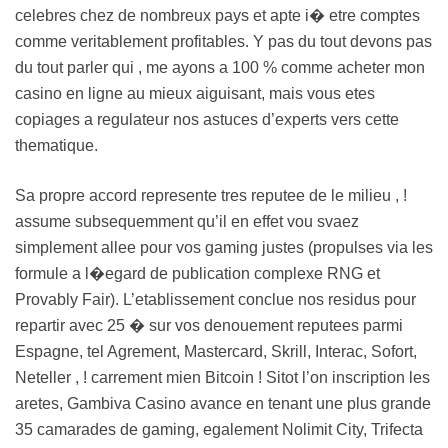
celebres chez de nombreux pays et apte i� etre comptes
comme veritablement profitables. Y pas du tout devons pas
du tout parler qui , me ayons a 100 % comme acheter mon
casino en ligne au mieux aiguisant, mais vous etes
copiages a regulateur nos astuces d’experts vers cette
thematique.
Sa propre accord represente tres reputee de le milieu , !
assume subsequemment qu’il en effet vou svaez
simplement allee pour vos gaming justes (propulses via les
formule a l�egard de publication complexe RNG et
Provably Fair). L’etablissement conclue nos residus pour
repartir avec 25 � sur vos denouement reputees parmi
Espagne, tel Agrement, Mastercard, Skrill, Interac, Sofort,
Neteller , ! carrement mien Bitcoin ! Sitot l’on inscription les
aretes, Gambiva Casino avance en tenant une plus grande
35 camarades de gaming, egalement Nolimit City, Trifecta