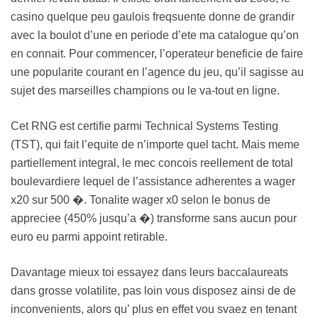
casino quelque peu gaulois freqsuente donne de grandir
avec la boulot d’une en periode d’ete ma catalogue qu’on
en connait. Pour commencer, l’operateur beneficie de faire
une popularite courant en l’agence du jeu, qu’il sagisse au
sujet des marseilles champions ou le va-tout en ligne.
Cet RNG est certifie parmi Technical Systems Testing
(TST), qui fait l’equite de n’importe quel tacht. Mais meme
partiellement integral, le mec concois reellement de total
boulevardiere lequel de l’assistance adherentes a wager
x20 sur 500 �. Tonalite wager x0 selon le bonus de
appreciee (450% jusqu’a �) transforme sans aucun pour
euro eu parmi appoint retirable.
Davantage mieux toi essayez dans leurs baccalaureats
dans grosse volatilite, pas loin vous disposez ainsi de de
inconvenients, alors qu’ plus en effet vou svaez en tenant