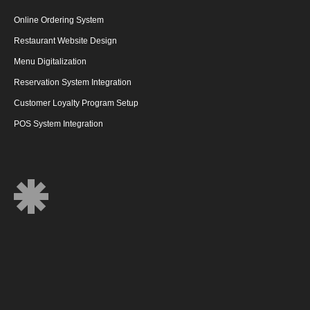
Online Ordering System
Restaurant Website Design
Menu Digitalization
Reservation System Integration
Customer Loyalty Program Setup
POS System Integration