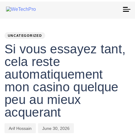
To
na
PUBLISHED
Author
Published
IN:
on:
UNCATEGORIZED
Si vous essayez tant,
cela reste
automatiquement
mon casino quelque
peu au mieux
acquerant
Arif Hossain
June 30, 2026