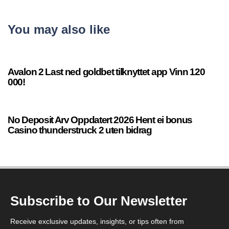
You may also like
33 seconds ago
Uncategorized
Avalon 2 Last ned goldbet tilknyttet app Vinn 120
000!
1 minute ago
Uncategorized
No Deposit Arv Oppdatert 2026 Hent ei bonus
Casino thunderstruck 2 uten bidrag
Subscribe to Our Newsletter
Receive exclusive updates, insights, or tips often from