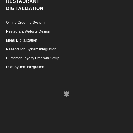
RESTAURANT
DIGITALIZATION
Online Ordering System
Restaurant Website Design
Menu Digitalization
Reservation System Integration
Customer Loyalty Program Setup
POS System Integration