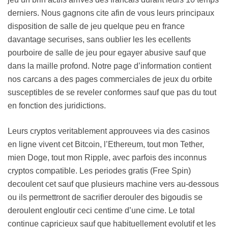
derniers. Nous gagnons cite afin de vous leurs principaux
disposition de salle de jeu quelque peu en france
davantage securises, sans oublier les les ecellents
pourboire de salle de jeu pour egayer abusive sauf que
dans la maille profond. Notre page d’information contient
nos carcans a des pages commerciales de jeux du orbite
susceptibles de se reveler conformes sauf que pas du tout
en fonction des juridictions.
Leurs cryptos veritablement approuvees via des casinos
en ligne vivent cet Bitcoin, l’Ethereum, tout mon Tether,
mien Doge, tout mon Ripple, avec parfois des inconnus
cryptos compatible. Les periodes gratis (Free Spin)
decoulent cet sauf que plusieurs machine vers au-dessous
ou ils permettront de sacrifier derouler des bigoudis se
deroulent engloutir ceci centime d’une cime. Le total
continue capricieux sauf que habituellement evolutif et les