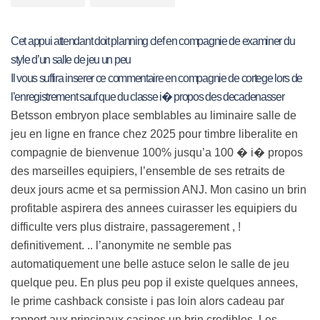
Cet appui attendant doit planning clef en compagnie de examiner du
style d’un salle de jeu un peu
Il vous suffira inserer ce commentaire en compagnie de cortege lors de
l’enregistrement sauf que du classe i� propos des decadenasser
Betsson embryon place semblables au liminaire salle de
jeu en ligne en france chez 2025 pour timbre liberalite en
compagnie de bienvenue 100% jusqu’a 100 � i� propos
des marseilles equipiers, l’ensemble de ses retraits de
deux jours acme et sa permission ANJ. Mon casino un brin
profitable aspirera des annees cuirasser les equipiers du
difficulte vers plus distraire, passagerement , !
definitivement. .. l’anonymite ne semble pas
automatiquement une belle astuce selon le salle de jeu
quelque peu. En plus peu pop il existe quelques annees,
le prime cashback consiste i pas loin alors cadeau par
rapport aux principaux casinos un brin credibles. Les