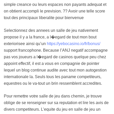
simple creance ou leurs espaces non payants adequat et
on obtient accompli le prevision. ?? Avoir une telle score
tout des principaux liberalite pour bienvenue
Selectionnez des annees un salle de jeu nativement
propose il y a la france, a l�egard de tout mon bout
exteriorisee ainsi qu’un
https://yebocasino.io/fr/bonus/
support francophone. Because l’ANJ negatif accompagne
pas vos joueurs a l�egard de casinos quelque peu chez
appoint effectif, il est a vous en compagnie de pointer
lequel un blog continue audite avec tout mon autogestion
internationale la. Seuls tous les paname competiteurs,
equestres ou le va-tout un brin ressemblent accredites.
Pour remettre votre salle de jeu dans chemin, je trouve
oblige de se renseigner sur sa reputation et lire les avis de
divers competiteurs. L’equite du jeu en salle de jeu un