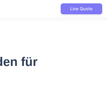
Live Quote
den für