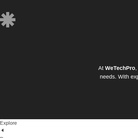
At
WeTechPro
,
needs. With exp
Explore