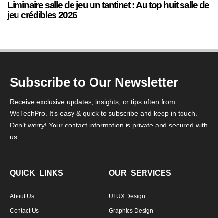
Liminaire salle de jeu un tantinet : Au top huit salle de
jeu crédibles 2026
Subscribe to Our Newsletter
Receive exclusive updates, insights, or tips often from
WeTechPro. It’s easy & quick to subscribe and keep in touch.
Don’t worry! Your contact information is private and secured with
us.
QUICK LINKS
OUR SERVICES
About Us
UI UX Design
Contact Us
Graphics Design