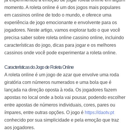
momento. A roleta online é um dos jogos mais populares
em cassinos online de todo o mundo, e oferece uma
experiência de jogo emocionante e envolvente para os
jogadores. Neste artigo, vamos explorar tudo o que você
precisa saber sobre
roleta online cassino online, incluindo
características do jogo, dicas para jogar e os melhores
cassinos onde você pode experimentar a roleta online.
Características do Jogo de Roleta Online
A roleta online é um jogo de azar que envolve uma roda
giratória com números numerados e uma bola que é
lançada na direção oposta à roda. Os jogadores fazem
apostas no local onde a bola vai pousar, podendo escolher
entre apostas de números individuais, cores, pares ou
ímpares, entre outras opções. O jogo é
https://daotv.pt
conhecido por sua simplicidade e pela emoção que traz
aos jogadores.