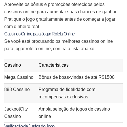
Aproveite os bônus e promoções oferecidos pelos
cassinos online para aumentar suas chances de ganhar
Pratique o jogo gratuitamente antes de começar a jogar
com dinheiro real
Cassinos Online para Jogar Roleta Online
Se você está procurando os melhores cassinos online
para jogar roleta online, confira a lista abaixo:
Cassino
Características
Mega Cassino
Bônus de boas-vindas de até R$1500
888 Cassino
Programa de fidelidade com
recompensas exclusivas
JackpotCity
Ampla seleção de jogos de cassino
Cassino
online
Verificação da Justiça do Jogo