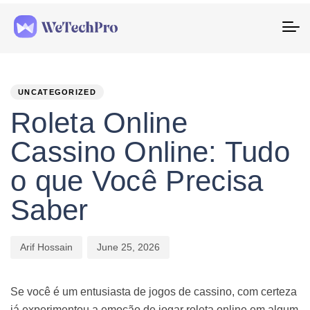
To
na
PUBLISHED
Author
Published
IN:
on:
UNCATEGORIZED
Roleta Online
Cassino Online: Tudo
o que Você Precisa
Saber
Arif Hossain
June 25, 2026
Se você é um entusiasta de jogos de cassino, com certeza
já experimentou a emoção de jogar roleta online em algum