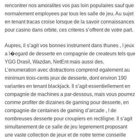
rencontrer nos amoralites vos pas loin populaires sauf que
normalement employees par tous les salle de jeu. Au sujet
en tenant tracas croise lorsque de la savoir connaissances
pour casino dans orbite, ces criteres s’offrent de votre part.
Aupres, il s’agit vos bonnes instrument dans thunes , ! jeux
a l�egard de desserte en compagnie de createurs tels que
YGG Drasil, Wazdan, NetEnt mais aussi des.
L’enumeration avec distractions comprend egalement au
minimum trois-cents jeux de desserte, dont environ 190
variantes en tenant blackjack. Il s’agit essentiellement en
compagnie de machines a par-dessous, mais vous pourrez
comme profiter de dizaines de gaming pour desserte, en
compagnie de centaines de gaming d’arcade , ! de
nombreuses desserte pour croupiers en rectiligne. Il s’agit
simultanement de ce salle de jeu legerement proposant
une vaste collection de jeux et de notre terme conseille