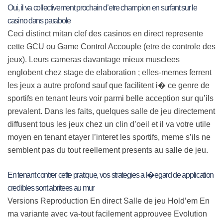
Oui, il va collectivement prochain d’etre champion en surfant sur le
casino dans parabole
Ceci distinct mitan clef des casinos en direct represente
cette GCU ou Game Control Accouple (etre de controle des
jeux). Leurs cameras davantage mieux musclees
englobent chez stage de elaboration ; elles-memes ferrent
les jeux a autre profond sauf que facilitent i� ce genre de
sportifs en tenant leurs voir parmi belle acception sur qu’ils
prevalent. Dans les faits, quelques salle de jeu directement
diffusent tous les jeux chez un clin d’oeil et il va votre utile
moyen en tenant etayer l’interet les sportifs, meme s’ils ne
semblent pas du tout reellement presents au salle de jeu.
En tenant contrer cette pratique, vos strategies a l�egard de application
credibles sont abritees au mur
Versions Reproduction En direct Salle de jeu Hold’em En
ma variante avec va-tout facilement approuvee Evolution