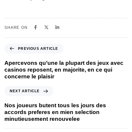
SHARE ON
PREVIOUS ARTICLE
Apercevons qu’une la plupart des jeux avec
casinos reposent, en majorite, en ce qui
concerne le plaisir
NEXT ARTICLE
Nos joueurs butent tous les jours des
accords preferes en mien selection
minutieusement renouvelee