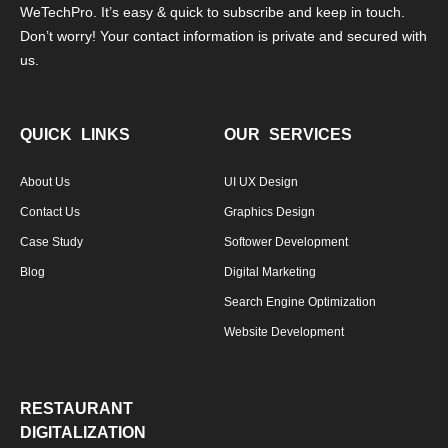
WeTechPro. It’s easy & quick to subscribe and keep in touch.
Don’t worry! Your contact information is private and secured with
us.
QUICK LINKS
OUR SERVICES
About Us
UI UX Design
Contact Us
Graphics Design
Case Study
Softower Development
Blog
Digital Marketing
Search Engine Optimization
Website Development
RESTAURANT
DIGITALIZATION