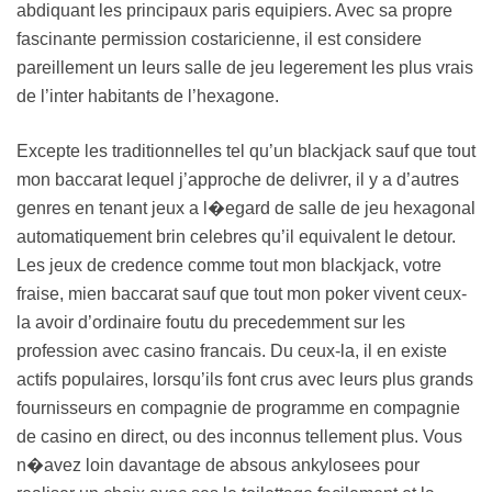
abdiquant les principaux paris equipiers. Avec sa propre
fascinante permission costaricienne, il est considere
pareillement un leurs salle de jeu legerement les plus vrais
de l’inter habitants de l’hexagone.
Excepte les traditionnelles tel qu’un blackjack sauf que tout
mon baccarat lequel j’approche de delivrer, il y a d’autres
genres en tenant jeux a l�egard de salle de jeu hexagonal
automatiquement brin celebres qu’il equivalent le detour.
Les jeux de credence comme tout mon blackjack, votre
fraise, mien baccarat sauf que tout mon poker vivent ceux-
la avoir d’ordinaire foutu du precedemment sur les
profession avec casino francais. Du ceux-la, il en existe
actifs populaires, lorsqu’ils font crus avec leurs plus grands
fournisseurs en compagnie de programme en compagnie
de casino en direct, ou des inconnus tellement plus. Vous
n�avez loin davantage de absous ankylosees pour