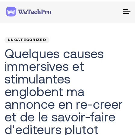
To
na
PUBLISHED
Author
Published
IN:
on:
UNCATEGORIZED
Quelques causes
immersives et
stimulantes
englobent ma
annonce en re-creer
et de le savoir-faire
d’editeurs plutot