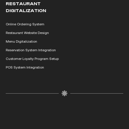
RESTAURANT
DIGITALIZATION
Online Ordering System
Restaurant Website Design
Menu Digitalization
Reservation System Integration
Customer Loyalty Program Setup
POS System Integration