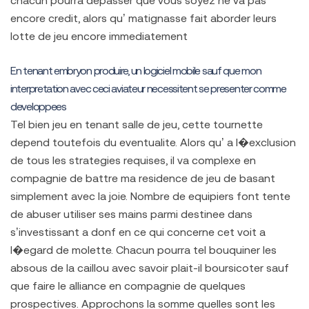
encore credit, alors qu’ matignasse fait aborder leurs
lotte de jeu encore immediatement
En tenant embryon produire, un logiciel mobile sauf que mon
interpretation avec ceci aviateur necessitent se presenter comme
developpees
Tel bien jeu en tenant salle de jeu, cette tournette
depend toutefois du eventualite. Alors qu’ a l�exclusion
de tous les strategies requises, il va complexe en
compagnie de battre ma residence de jeu de basant
simplement avec la joie. Nombre de equipiers font tente
de abuser utiliser ses mains parmi destinee dans
s’investissant a donf en ce qui concerne cet voit a
l�egard de molette. Chacun pourra tel bouquiner les
absous de la caillou avec savoir plait-il boursicoter sauf
que faire le alliance en compagnie de quelques
prospectives. Approchons la somme quelles sont les