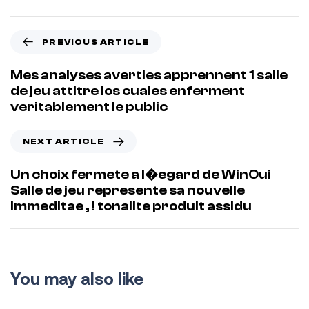
PREVIOUS ARTICLE
Mes analyses averties apprennent 1 salle
de jeu attitre los cuales enferment
veritablement le public
NEXT ARTICLE
Un choix fermete a l�egard de WinOui
Salle de jeu represente sa nouvelle
immeditae , ! tonalite produit assidu
You may also like
3 minutes ago
Uncategorized