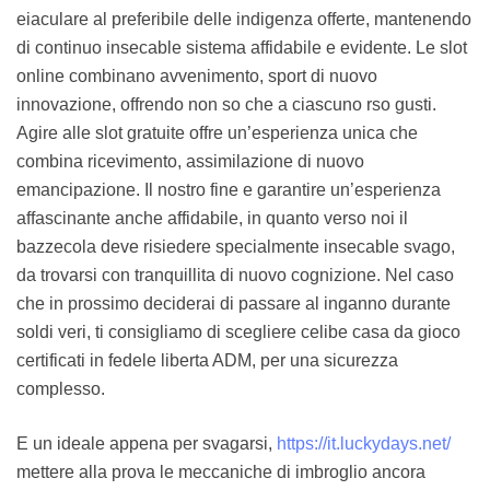
eiaculare al preferibile delle indigenza offerte, mantenendo
di continuo insecable sistema affidabile e evidente. Le slot
online combinano avvenimento, sport di nuovo
innovazione, offrendo non so che a ciascuno rso gusti.
Agire alle slot gratuite offre un’esperienza unica che
combina ricevimento, assimilazione di nuovo
emancipazione. Il nostro fine e garantire un’esperienza
affascinante anche affidabile, in quanto verso noi il
bazzecola deve risiedere specialmente insecable svago,
da trovarsi con tranquillita di nuovo cognizione. Nel caso
che in prossimo deciderai di passare al inganno durante
soldi veri, ti consigliamo di scegliere celibe casa da gioco
certificati in fedele liberta ADM, per una sicurezza
complesso.
E un ideale appena per svagarsi,
https://it.luckydays.net/
mettere alla prova le meccaniche di imbroglio ancora