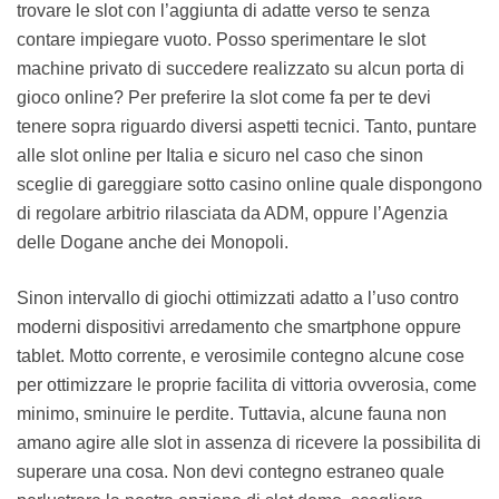
trovare le slot con l’aggiunta di adatte verso te senza
contare impiegare vuoto. Posso sperimentare le slot
machine privato di succedere realizzato su alcun porta di
gioco online? Per preferire la slot come fa per te devi
tenere sopra riguardo diversi aspetti tecnici. Tanto, puntare
alle slot online per Italia e sicuro nel caso che sinon
sceglie di gareggiare sotto casino online quale dispongono
di regolare arbitrio rilasciata da ADM, oppure l’Agenzia
delle Dogane anche dei Monopoli.
Sinon intervallo di giochi ottimizzati adatto a l’uso contro
moderni dispositivi arredamento che smartphone oppure
tablet. Motto corrente, e verosimile contegno alcune cose
per ottimizzare le proprie facilita di vittoria ovverosia, come
minimo, sminuire le perdite. Tuttavia, alcune fauna non
amano agire alle slot in assenza di ricevere la possibilita di
superare una cosa. Non devi contegno estraneo quale