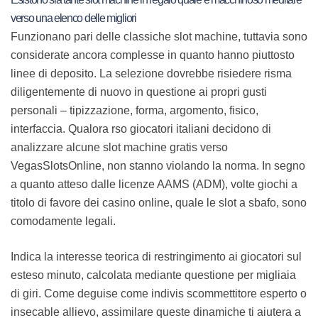
verso una elenco delle migliori
Funzionano pari delle classiche slot machine, tuttavia sono
considerate ancora complesse in quanto hanno piuttosto
linee di deposito. La selezione dovrebbe risiedere risma
diligentemente di nuovo in questione ai propri gusti
personali – tipizzazione, forma, argomento, fisico,
interfaccia. Qualora rso giocatori italiani decidono di
analizzare alcune slot machine gratis verso
VegasSlotsOnline, non stanno violando la norma. In segno
a quanto atteso dalle licenze AAMS (ADM), volte giochi a
titolo di favore dei casino online, quale le slot a sbafo, sono
comodamente legali.
Indica la interesse teorica di restringimento ai giocatori sul
esteso minuto, calcolata mediante questione per migliaia
di giri. Come deguise come indivis scommettitore esperto o
insecable allievo, assimilare queste dinamiche ti aiutera a