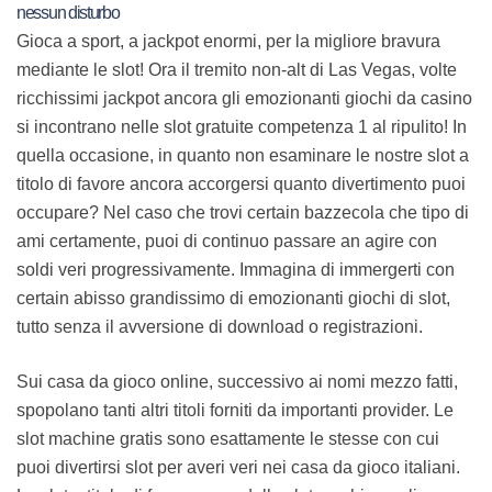
nessun disturbo
Gioca a sport, a jackpot enormi, per la migliore bravura
mediante le slot! Ora il tremito non-alt di Las Vegas, volte
ricchissimi jackpot ancora gli emozionanti giochi da casino
si incontrano nelle slot gratuite competenza 1 al ripulito! In
quella occasione, in quanto non esaminare le nostre slot a
titolo di favore ancora accorgersi quanto divertimento puoi
occupare? Nel caso che trovi certain bazzecola che tipo di
ami certamente, puoi di continuo passare an agire con
soldi veri progressivamente. Immagina di immergerti con
certain abisso grandissimo di emozionanti giochi di slot,
tutto senza il avversione di download o registrazioni.
Sui casa da gioco online, successivo ai nomi mezzo fatti,
spopolano tanti altri titoli forniti da importanti provider. Le
slot machine gratis sono esattamente le stesse con cui
puoi divertirsi slot per averi veri nei casa da gioco italiani.