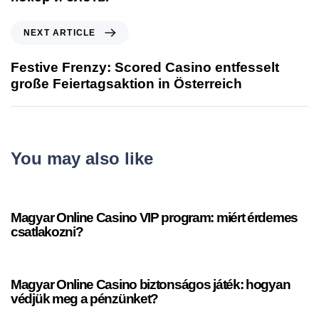
NEXT ARTICLE
Festive Frenzy: Scored Casino entfesselt
große Feiertagsaktion in Österreich
You may also like
15 hours ago
public
Magyar Online Casino VIP program: miért érdemes
csatlakozni?
16 hours ago
public
Magyar Online Casino biztonságos játék: hogyan
védjük meg a pénzünket?