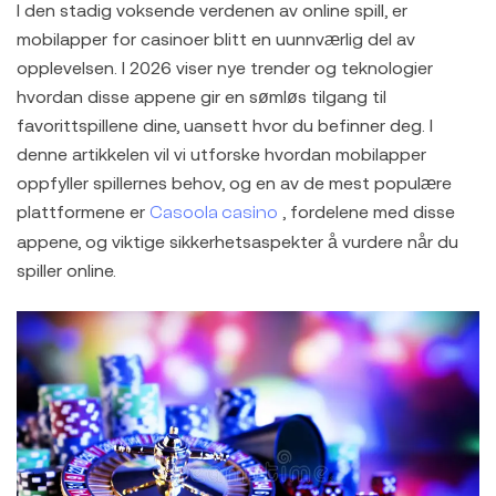
I den stadig voksende verdenen av online spill, er
mobilapper for casinoer blitt en uunnværlig del av
opplevelsen. I 2026 viser nye trender og teknologier
hvordan disse appene gir en sømløs tilgang til
favorittspillene dine, uansett hvor du befinner deg. I
denne artikkelen vil vi utforske hvordan mobilapper
oppfyller spillernes behov, og en av de mest populære
plattformene er
, fordelene med disse
Casoola casino
appene, og viktige sikkerhetsaspekter å vurdere når du
spiller online.