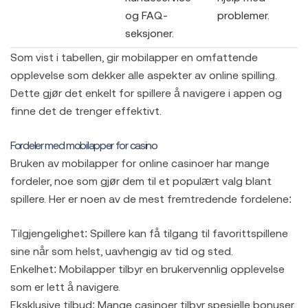
og FAQ-
problemer.
seksjoner.
Som vist i tabellen, gir mobilapper en omfattende
opplevelse som dekker alle aspekter av online spilling.
Dette gjør det enkelt for spillere å navigere i appen og
finne det de trenger effektivt.
Fordeler med mobilapper for casino
Bruken av mobilapper for online casinoer har mange
fordeler, noe som gjør dem til et populært valg blant
spillere. Her er noen av de mest fremtredende fordelene:
Tilgjengelighet: Spillere kan få tilgang til favorittspillene
sine når som helst, uavhengig av tid og sted.
Enkelhet: Mobilapper tilbyr en brukervennlig opplevelse
som er lett å navigere.
Eksklusive tilbud: Mange casinoer tilbyr spesielle bonuser