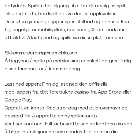
betydelig. Spillere har tilgang til et bredt utvalg av spill,
inkludert slots, bordspill og live dealer-opplevelser.
Dessuten gir mange apper spesialtilbud og bonuser kun
tilgjengelig for mobilspillere, noe som gjør det enda mer
attraktivt å laste ned og spille via disse plattformene.
Slik kommer du i gang med mobilcasino
Å begynne å spille på mobilcasino er enkelt og greit. Følg
disse trinnene for å komme i gang:
Last ned appen:
Finn og last ned den offisielle
mobilappen fra ditt foretrukne casino fra App Store eller
Google Play.
Opprett en konto:
Registrer deg med et brukernavn og
passord for å opprette en ny spillerkonto.
Verifiser kontoen:
Fullfør bekreftelsen av kontoen din ved
å følge instruksjonene som sendes til e-posten din.