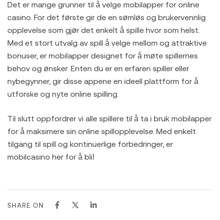
Det er mange grunner til å velge mobilapper for online
casino. For det første gir de en sømløs og brukervennlig
opplevelse som gjør det enkelt å spille hvor som helst.
Med et stort utvalg av spill å velge mellom og attraktive
bonuser, er mobilapper designet for å møte spillernes
behov og ønsker. Enten du er en erfaren spiller eller
nybegynner, gir disse appene en ideell plattform for å
utforske og nyte online spilling.
Til slutt oppfordrer vi alle spillere til å ta i bruk mobilapper
for å maksimere sin online spillopplevelse. Med enkelt
tilgang til spill og kontinuerlige forbedringer, er
mobilcasino her for å bli!
SHARE ON