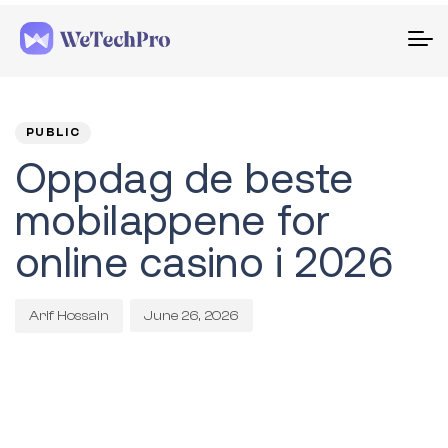
To
na
PUBLISHED
Author
Published
IN:
on:
PUBLIC
Oppdag de beste
mobilappene for
online casino i 2026
June 26, 2026
Arif Hossain