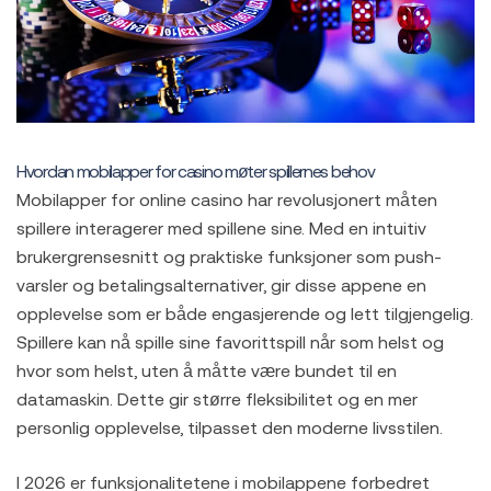
Hvordan mobilapper for casino møter spillernes behov
Mobilapper for online casino har revolusjonert måten
spillere interagerer med spillene sine. Med en intuitiv
brukergrensesnitt og praktiske funksjoner som push-
varsler og betalingsalternativer, gir disse appene en
opplevelse som er både engasjerende og lett tilgjengelig.
Spillere kan nå spille sine favorittspill når som helst og
hvor som helst, uten å måtte være bundet til en
datamaskin. Dette gir større fleksibilitet og en mer
personlig opplevelse, tilpasset den moderne livsstilen.
I 2026 er funksjonalitetene i mobilappene forbedret