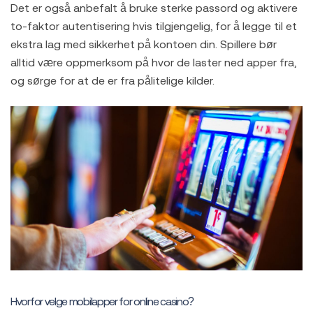
Det er også anbefalt å bruke sterke passord og aktivere
to-faktor autentisering hvis tilgjengelig, for å legge til et
ekstra lag med sikkerhet på kontoen din. Spillere bør
alltid være oppmerksom på hvor de laster ned apper fra,
og sørge for at de er fra pålitelige kilder.
Hvorfor velge mobilapper for online casino?