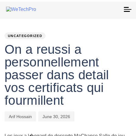
To
na
PUBLISHED
Author
Published
IN:
on:
UNCATEGORIZED
On a reussi a
personnellement
passer dans detail
vos certificats qui
fourmillent
Arif Hossain
June 30, 2026
Les jeux a l�egard de desserte MaChance Salle de jeu