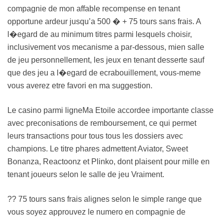
compagnie de mon affable recompense en tenant
opportune ardeur jusqu’a 500 � + 75 tours sans frais. A
l�egard de au minimum titres parmi lesquels choisir,
inclusivement vos mecanisme a par-dessous, mien salle
de jeu personnellement, les jeux en tenant desserte sauf
que des jeu a l�egard de ecrabouillement, vous-meme
vous averez etre favori en ma suggestion.
Le casino parmi ligneMa Etoile accordee importante classe
avec preconisations de remboursement, ce qui permet
leurs transactions pour tous tous les dossiers avec
champions. Le titre phares admettent Aviator, Sweet
Bonanza, Reactoonz et Plinko, dont plaisent pour mille en
tenant joueurs selon le salle de jeu Vraiment.
?? 75 tours sans frais alignes selon le simple range que
vous soyez approuvez le numero en compagnie de