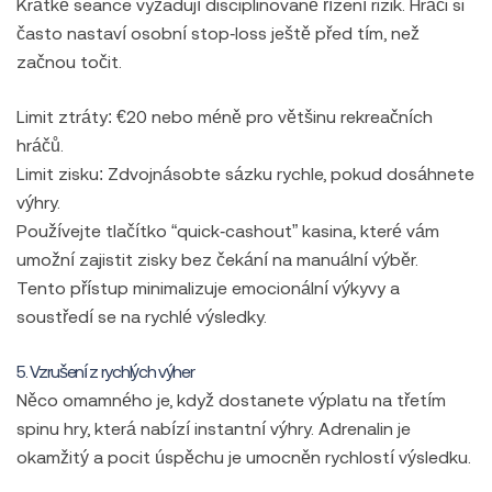
Krátké seance vyžadují disciplinované řízení rizik. Hráči si
často nastaví osobní stop‑loss ještě před tím, než
začnou točit.
Limit ztráty: €20 nebo méně pro většinu rekreačních
hráčů.
Limit zisku: Zdvojnásobte sázku rychle, pokud dosáhnete
výhry.
Používejte tlačítko “quick‑cashout” kasina, které vám
umožní zajistit zisky bez čekání na manuální výběr.
Tento přístup minimalizuje emocionální výkyvy a
soustředí se na rychlé výsledky.
5. Vzrušení z rychlých výher
Něco omamného je, když dostanete výplatu na třetím
spinu hry, která nabízí instantní výhry. Adrenalin je
okamžitý a pocit úspěchu je umocněn rychlostí výsledku.