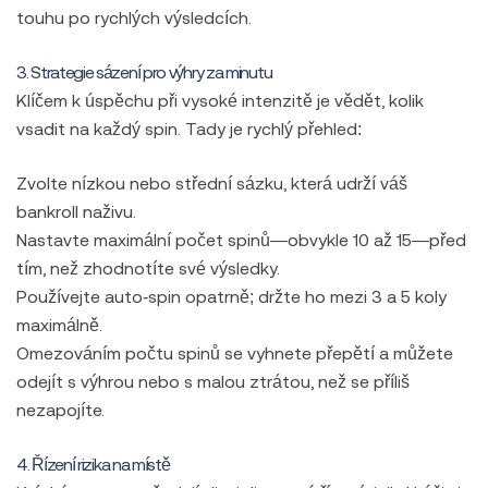
touhu po rychlých výsledcích.
3. Strategie sázení pro výhry za minutu
Klíčem k úspěchu při vysoké intenzitě je vědět, kolik
vsadit na každý spin. Tady je rychlý přehled:
Zvolte nízkou nebo střední sázku, která udrží váš
bankroll naživu.
Nastavte maximální počet spinů—obvykle 10 až 15—před
tím, než zhodnotíte své výsledky.
Používejte auto‑spin opatrně; držte ho mezi 3 a 5 koly
maximálně.
Omezováním počtu spinů se vyhnete přepětí a můžete
odejít s výhrou nebo s malou ztrátou, než se příliš
nezapojíte.
4. Řízení rizika na místě