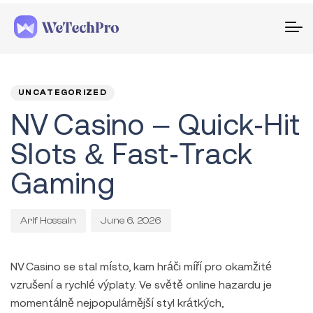
To
na
PUBLISHED
Author
Published
IN:
on:
UNCATEGORIZED
NV Casino – Quick‑Hit
Slots & Fast‑Track
Gaming
June 6, 2026
Arif Hossain
NV Casino se stal místo, kam hráči míří pro okamžité
vzrušení a rychlé výplaty. Ve světě online hazardu je
momentálně nejpopulárnější styl krátkých,