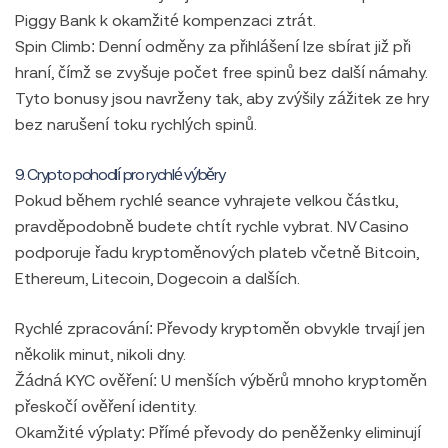
Piggy Bank k okamžité kompenzaci ztrát.
Spin Climb:
Denní odměny za přihlášení lze sbírat již při
hraní, čímž se zvyšuje počet free spinů bez další námahy.
Tyto bonusy jsou navrženy tak, aby zvýšily zážitek ze hry
bez narušení toku rychlých spinů.
9. Crypto pohodlí pro rychlé výběry
Pokud během rychlé seance vyhrajete velkou částku,
pravděpodobně budete chtít rychle vybrat. NV Casino
podporuje řadu kryptoměnových plateb včetně Bitcoin,
Ethereum, Litecoin, Dogecoin a dalších.
Rychlé zpracování:
Převody kryptoměn obvykle trvají jen
několik minut, nikoli dny.
Žádná KYC ověření:
U menších výběrů mnoho kryptoměn
přeskočí ověření identity.
Okamžité výplaty:
Přímé převody do peněženky eliminují