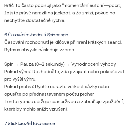
Hráči to často popisují jako “momentální euforii”—pocit,
že jste právě narazili na jackpot, a že zmizí, pokud ho
nechytíte dostatečně rychle.
6. Časování rozhodnutí: Spin na spin
Časování rozhodnutí je klíčové při hraní krátkých seancí.
Rytmus obvykle následuje vzorec:
Spin → Pauza (0–2 sekundy) → Vyhodnocení výhody.
Pokud výhra: Rozhodněte, zda ji zajistit nebo pokračovat
pro vyšší výhru.
Pokud prohra: Rychle upravte velikost sázky nebo
opusťte po přednastaveném počtu proher.
Tento rytmus udržuje seanci živou a zabraňuje zpoždění,
které by mohlo snížit vzrušení.
7. Strukturování toku seance