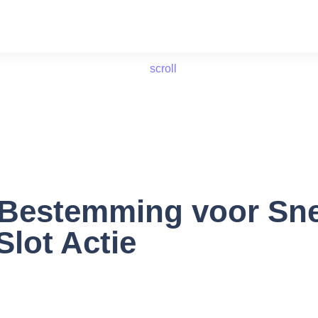
scroll
Bestemming voor Sne
Slot Actie