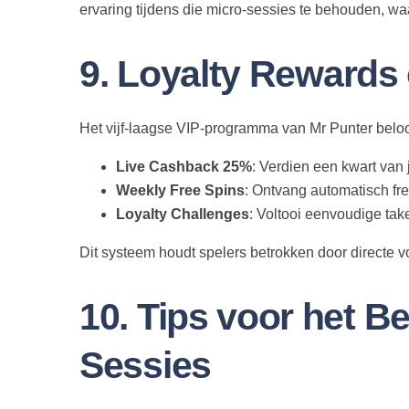
ervaring tijdens die micro‑sessies te behouden, waa
9. Loyalty Rewards
Het vijf‑laagse VIP‑programma van Mr Punter beloon
Live Cashback 25%
: Verdien een kwart van j
Weekly Free Spins
: Ontvang automatisch fr
Loyalty Challenges
: Voltooi eenvoudige tak
Dit systeem houdt spelers betrokken door directe vo
10. Tips voor het B
Sessies