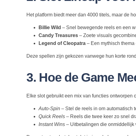
Het platform biedt meer dan 4000 titels, maar de h
Billie Wild
– Snel bewegende reels en een wild
Candy Treasures
– Zoete visuals gecombinee
Legend of Cleopatra
– Een mythisch thema d
Deze spellen zijn gekozen vanwege hun korte rondeti
3. Hoe de Game Mec
Elke slot gebruikt een mix van functies ontworpen 
Auto‑Spin
– Stel de reels in om automatisch t
Quick Reels
– Reels die twee keer zo snel dr
Instant Wins
– Uitbetalingen die onmiddellijk 