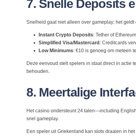
7. Snelle Deposits
Snelheid gaat niet alleen over gameplay; het geldt
Instant Crypto Deposits
: Tether of Ethereu
Simplified Visa/Mastercard
: Creditcards ve
Low Minimums
: €10 is genoeg om meteen t
Deze eenvoud stelt spelers in staat direct in acti
behouden.
8. Meertalige Interf
Het casino ondersteunt 24 talen—including Englis
snel gameplay.
Een speler uit Griekenland kan slots draaien in het 