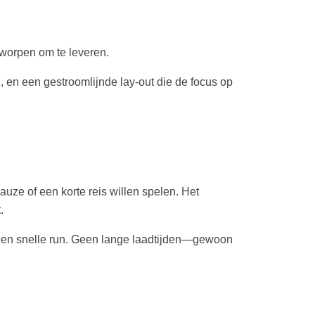
ntworpen om te leveren.
, en een gestroomlijnde lay-out die de focus op
auze of een korte reis willen spelen. Het
.
r een snelle run. Geen lange laadtijden—gewoon