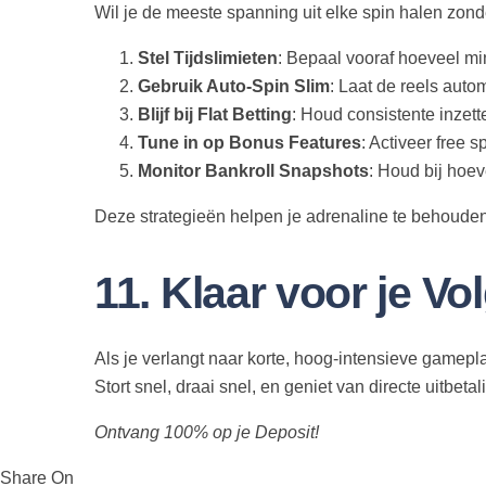
Wil je de meeste spanning uit elke spin halen zon
Stel Tijdslimieten
: Bepaal vooraf hoeveel mi
Gebruik Auto‑Spin Slim
: Laat de reels auto
Blijf bij Flat Betting
: Houd consistente inzet
Tune in op Bonus Features
: Activeer free 
Monitor Bankroll Snapshots
: Houd bij hoev
Deze strategieën helpen je adrenaline te behouden t
11. Klaar voor je V
Als je verlangt naar korte, hoog‑intensieve gamepla
Stort snel, draai snel, en geniet van directe uitbeta
Ontvang 100% op je Deposit!
Share On