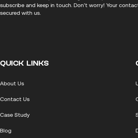
subscribe and keep in touch. Don’t worry! Your contact
secured with us.
QUICK LINKS
About Us
Contact Us
Case Study
Blog