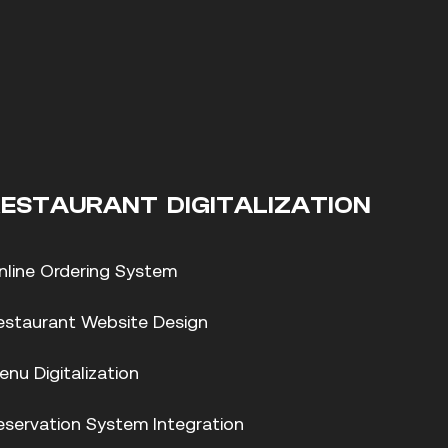
ESTAURANT DIGITALIZATION
nline Ordering System
estaurant Website Design
enu Digitalization
eservation System Integration