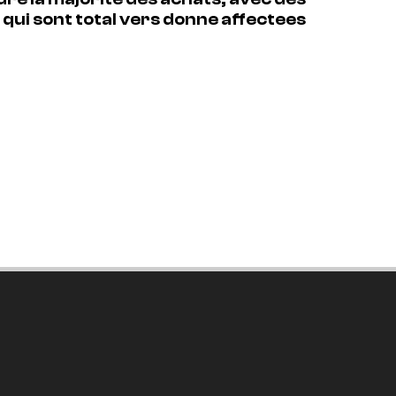
 qui sont total vers donne affectees
d