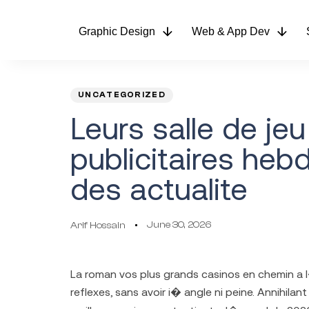
Graphic Design
Web & App Dev
PUBLISHED
Author
Published
IN:
on:
UNCATEGORIZED
Leurs salle de je
publicitaires he
des actualite
June 30, 2026
Arif Hossain
La roman vos plus grands casinos en chemin a 
reflexes, sans avoir i� angle ni peine. Annihil