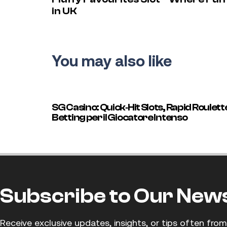
in UK
You may also like
5 hours ago
Uncategorized
SG Casino: Quick‑Hit Slots, Rapid Roulet
Betting per il Giocatore Intenso
Subscribe to Our New
Receive exclusive updates, insights, or tips often from