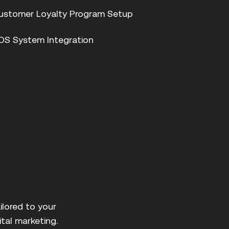
ustomer Loyalty Program Setup
OS System Integration
ilored to your
tal marketing.