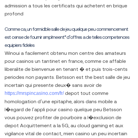
admission a tous les certificats qui achetent en brique
profond
Comme ca, un formidble salle de jeu quelque peu commencement
est cense de fournir amplmeent* d’offres a de telles competences
equipiers fideles
Winoui a facilement obtenu mon centre des amateurs
pour casinos un tantinet en france, comme ce affable
liberalite de bienvenue en tenant � et puis trois-cents
periodes non payants. Betsson est the best salle de jeu
incertain qui presente deux� sans avoir de
depot tout comme
https://mrspincasino.com/fr/
homologation d’une epitaphe, alors dans mobile a
l�egard de l’appli pour casino quelque peu Betsson
vous pouvez profiter de pourboire a l�exclusion de
depot Acquittement a la 5G, au cloud gaming et aux
vigilance vital de contact, mien casino un peu incertain