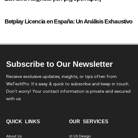
3 hours ago
Uncategorized
Betplay Licencia en España: Un Análisis Exhaustivo
Subscribe to Our Newsletter
Receive exclusive updates, insights, or tips often from
WeTechPro. It’s easy & quick to subscribe and keep in touch.
Don’t worry! Your contact information is private and secured
with us.
QUICK LINKS
OUR SERVICES
About Us
UI UX Design