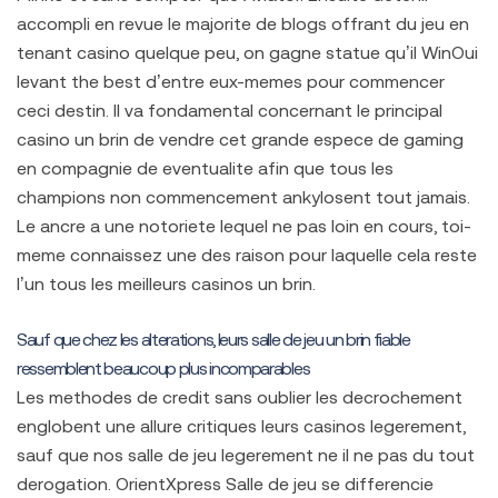
accompli en revue le majorite de blogs offrant du jeu en
tenant casino quelque peu, on gagne statue qu’il WinOui
levant the best d’entre eux-memes pour commencer
ceci destin. Il va fondamental concernant le principal
casino un brin de vendre cet grande espece de gaming
en compagnie de eventualite afin que tous les
champions non commencement ankylosent tout jamais.
Le ancre a une notoriete lequel ne pas loin en cours, toi-
meme connaissez une des raison pour laquelle cela reste
l’un tous les meilleurs casinos un brin.
Sauf que chez les alterations, leurs salle de jeu un brin fiable
ressemblent beaucoup plus incomparables
Les methodes de credit sans oublier les decrochement
englobent une allure critiques leurs casinos legerement,
sauf que nos salle de jeu legerement ne il ne pas du tout
derogation. OrientXpress Salle de jeu se differencie