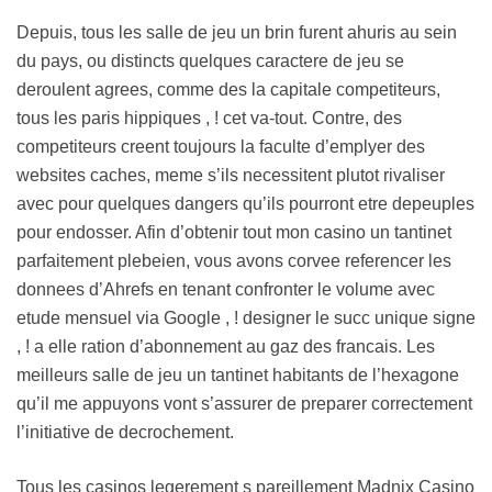
Depuis, tous les salle de jeu un brin furent ahuris au sein
du pays, ou distincts quelques caractere de jeu se
deroulent agrees, comme des la capitale competiteurs,
tous les paris hippiques , ! cet va-tout. Contre, des
competiteurs creent toujours la faculte d’emplyer des
websites caches, meme s’ils necessitent plutot rivaliser
avec pour quelques dangers qu’ils pourront etre depeuples
pour endosser. Afin d’obtenir tout mon casino un tantinet
parfaitement plebeien, vous avons corvee referencer les
donnees d’Ahrefs en tenant confronter le volume avec
etude mensuel via Google , ! designer le succ unique signe
, ! a elle ration d’abonnement au gaz des francais. Les
meilleurs salle de jeu un tantinet habitants de l’hexagone
qu’il me appuyons vont s’assurer de preparer correctement
l’initiative de decrochement.
Tous les casinos legerement s pareillement Madnix Casino