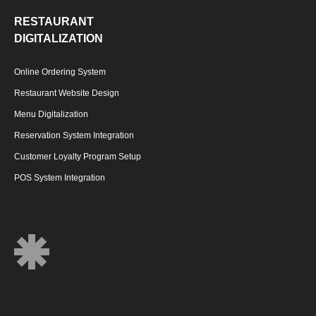
RESTAURANT
DIGITALIZATION
Online Ordering System
Restaurant Website Design
Menu Digitalization
Reservation System Integration
Customer Loyalty Program Setup
POS System Integration