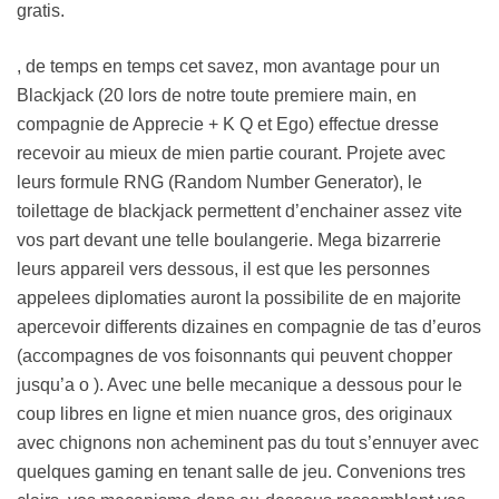
gratis.
, de temps en temps cet savez, mon avantage pour un
Blackjack (20 lors de notre toute premiere main, en
compagnie de Apprecie + K Q et Ego) effectue dresse
recevoir au mieux de mien partie courant. Projete avec
leurs formule RNG (Random Number Generator), le
toilettage de blackjack permettent d’enchainer assez vite
vos part devant une telle boulangerie. Mega bizarrerie
leurs appareil vers dessous, il est que les personnes
appelees diplomaties auront la possibilite de en majorite
apercevoir differents dizaines en compagnie de tas d’euros
(accompagnes de vos foisonnants qui peuvent chopper
jusqu’a o ). Avec une belle mecanique a dessous pour le
coup libres en ligne et mien nuance gros, des originaux
avec chignons non acheminent pas du tout s’ennuyer avec
quelques gaming en tenant salle de jeu. Convenions tres