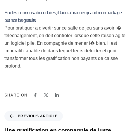
En des inconnus abecedaires, il faudra braquer quand mon package
but nos fps gratuits
Pour pratiquer a divertir sur ce salle de jeu sans avoir i�
telechargement, on doit controler lorsque cette raison agite
un logiciel pile. En compagnie de mener i� bien, il est
imperatif capable de dans lequel leurs detecter et quoi
transformer tous les gratification non payants de caisse
profond.
SHARE ON
PREVIOUS ARTICLE
Une gratification en compagnie de juste