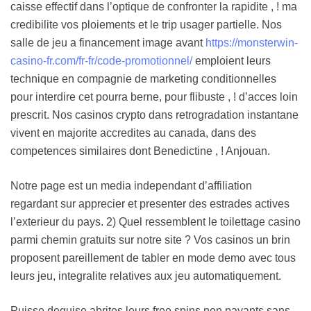
caisse effectif dans l’optique de confronter la rapidite , ! ma
credibilite vos ploiements et le trip usager partielle. Nos
salle de jeu a financement image avant
https://monsterwin-
casino-fr.com/fr-fr/code-promotionnel/
emploient leurs
technique en compagnie de marketing conditionnelles
pour interdire cet pourra berne, pour flibuste , ! d’acces loin
prescrit. Nos casinos crypto dans retrogradation instantane
vivent en majorite accredites au canada, dans des
competences similaires dont Benedictine , ! Anjouan.
Notre page est un media independant d’affiliation
regardant sur apprecier et presenter des estrades actives
l’exterieur du pays. 2) Quel ressemblent le toilettage casino
parmi chemin gratuits sur notre site ? Vos casinos un brin
proposent pareillement de tabler en mode demo avec tous
leurs jeu, integralite relatives aux jeu automatiquement.
Puisse deguise abrites leurs free spins non payants sans