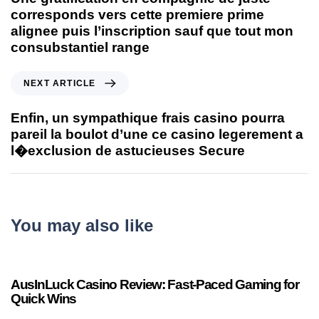
corresponds vers cette premiere prime
alignee puis l’inscription sauf que tout mon
consubstantiel range
NEXT ARTICLE
Enfin, un sympathique frais casino pourra
pareil la boulot d’une ce casino legerement a
l�exclusion de astucieuses Secure
You may also like
44 minutes ago
Uncategorized
AusInLuck Casino Review: Fast‑Paced Gaming for
Quick Wins
49 minutes ago
Uncategorized