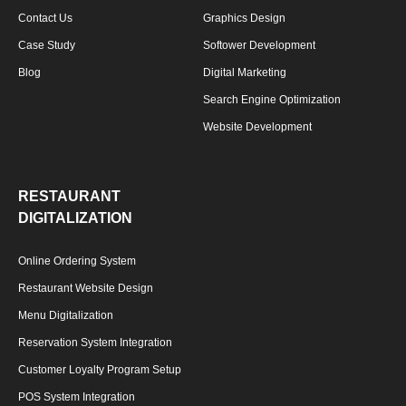
Contact Us
Graphics Design
Case Study
Softower Development
Blog
Digital Marketing
Search Engine Optimization
Website Development
RESTAURANT
DIGITALIZATION
Online Ordering System
Restaurant Website Design
Menu Digitalization
Reservation System Integration
Customer Loyalty Program Setup
POS System Integration