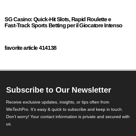
2 hours ago
Uncategorized
SG Casino: Quick‑Hit Slots, Rapid Roulette e
Fast‑Track Sports Betting per il Giocatore Intenso
12 hours ago
Uncategorized
favorite article 414138
Subscribe to Our Newsletter
Receive exclusive updates, insights, or tips often from
WeTechPro. It’s easy & quick to subscribe and keep in touch.
Don’t worry! Your contact information is private and secured with
us.