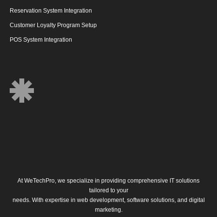
Reservation System Integration
Customer Loyalty Program Setup
POS System Integration
At
WeTechPro
, we specialize in providing comprehensive IT solutions
tailored to your
needs. With expertise in web development, software solutions, and digital
marketing.