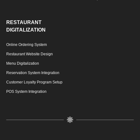
RESTAURANT
DIGITALIZATION
Online Ordering System
Restaurant Website Design
Menu Digitalization
Reservation System Integration
Customer Loyalty Program Setup
POS System Integration