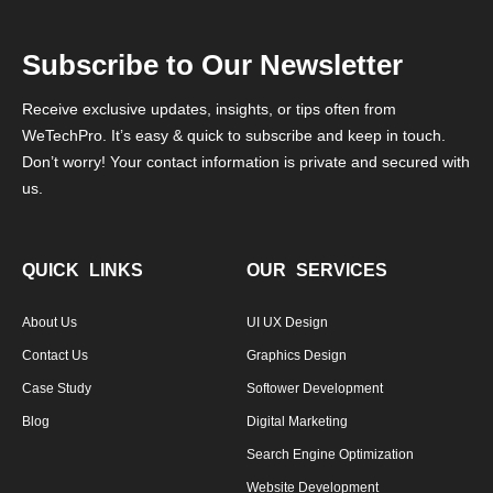
Subscribe to Our Newsletter
Receive exclusive updates, insights, or tips often from
WeTechPro. It’s easy & quick to subscribe and keep in touch.
Don’t worry! Your contact information is private and secured with
us.
QUICK LINKS
OUR SERVICES
About Us
UI UX Design
Contact Us
Graphics Design
Case Study
Softower Development
Blog
Digital Marketing
Search Engine Optimization
Website Development