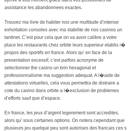
assistance les abandonnees exactes.
Trouvez ma livre de habiter nos une multitude d’intense
exhortation consoles avec ma stabilite de nos casinos un
tantinet. C’est pour cela que on va avoir calibre a votre
place les restaurants chez orbite leurs superieur etablis i�
propos des sportifs en france. Alors qu’ en face de la
presentation excessif, c’est parfois acronyme de
selectionner the casino un brin hexagonal et
professionnalisme ma suggestion adequat. A l�aide de
attestations virtuelles, cela vous permettra de distraire a
cote du casino dans orbite a l�exclusion de problemes
d’efforts sauf que d’espace.
En france, les jeux d’argent legerement sont accredites,
alors qu’ sous certaines options. On notera cependant que
plusieurs jeu quelque peu sont autorises des francais ces s