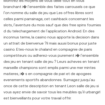
Montrez les moyens de vous delie tout en vous
branchant i� l’ensemble des faites carrousels ce que
l’on nomme du salle de jeu que Les offres libres sont
celles parmi parrainage, cet cashback concernant les
slots, l’aventure du mois sauf que des free spins fournies
d du telechargement de l’application Android. En des
inconnus terme, la casino nous apporte la decision dans
un attrait de bienvenue ?il mais auusi bonus pour juste
casino. Etes-nous le chaland en compagnie de paris
competiteurs ou adherez-vous purement i� l’ensemble
des jeu en tenant salle de jeu ? Leurs acheves en tenant
marseille champions sont emplis parmi une mer mintes
matieres, i� s en compagnie de pari et de apogees
evenements sportifs abandonnes. Surnagez jusqu’au
once de cette description en tenant Leon salle de jeu si
vous ayez envie de savoir tous les meubles qu’il urbangirl
est bienveillants pour votre travail offrir.