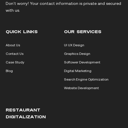
Don’t worry! Your contact information is private and secured
with us.
QUICK LINKS
OUR SERVICES
About Us
UI UX Design
Contact Us
Graphics Design
Case Study
Softower Development
Blog
Digital Marketing
Search Engine Optimization
Website Development
RESTAURANT
DIGITALIZATION