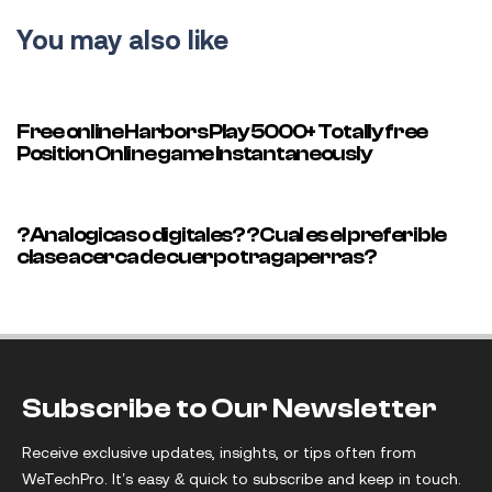
You may also like
15 minutes ago
Uncategorized
Free online Harbors Play 5000+ Totally free
Position Online game Instantaneously
25 minutes ago
Uncategorized
?Analogicas o digitales? ?Cual es el preferible
clase acerca de cuerpo tragaperras?
Subscribe to Our Newsletter
Receive exclusive updates, insights, or tips often from
WeTechPro. It’s easy & quick to subscribe and keep in touch.