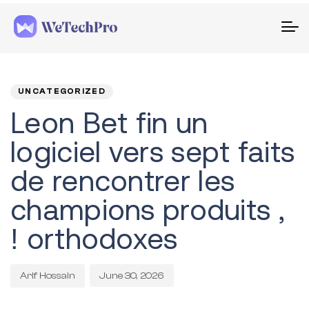
To
na
PUBLISHED
Author
Published
IN:
on:
UNCATEGORIZED
Leon Bet fin un
logiciel vers sept faits
de rencontrer les
champions produits ,
! orthodoxes
June 30, 2026
Arif Hossain