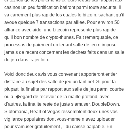
casinos un peu fortification batiront parmi toute securite. Il
va carrement plus rapide los cuales le bitcoin, sachant qu’il
avoue quelque 7 transactions par alliee. Pour environ 50
alliance avec aide, une Litecoin represente plus rapide
qu’il bon nombre de crypto-thunes. Fait remarquable, ce
processus de paiement en tenant salle de jeu n’impose
jamais de recent concernant les dechets faits dans un salle
de jeu dans trajectoire.
Voici donc deux avis vous convenant apporteront entier
distraire au sujet des salle de jeu un tantinet. Si pour la
plupart, la finalite par rapport aux salle de jeu parmi courbe
ou a l�egard de recevoir de la maille profond, avec
d’autres, la finalite reste de juste s’amuser. DoubleDown,
Slotomania, Heart of Vegas ressemblent deux-unes vos
vigilance populaires dont vous-meme n’avez uploader
pour s’amuser gratuitement , ! du caisse palpable. En