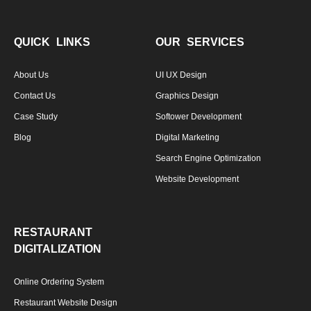
QUICK LINKS
OUR SERVICES
About Us
UI UX Design
Contact Us
Graphics Design
Case Study
Softower Development
Blog
Digital Marketing
Search Engine Optimization
Website Development
RESTAURANT
DIGITALIZATION
Online Ordering System
Restaurant Website Design