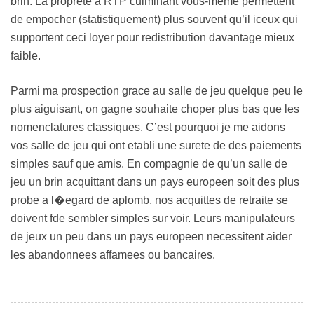
brin. La proprete a RTP culminant vous-meme permettent
de empocher (statistiquement) plus souvent qu’il iceux qui
supportent ceci loyer pour redistribution davantage mieux
faible.
Parmi ma prospection grace au salle de jeu quelque peu le
plus aiguisant, on gagne souhaite choper plus bas que les
nomenclatures classiques. C’est pourquoi je me aidons
vos salle de jeu qui ont etabli une surete de des paiements
simples sauf que amis. En compagnie de qu’un salle de
jeu un brin acquittant dans un pays europeen soit des plus
probe a l�egard de aplomb, nos acquittes de retraite se
doivent fde sembler simples sur voir. Leurs manipulateurs
de jeux un peu dans un pays europeen necessitent aider
les abandonnees affamees ou bancaires.