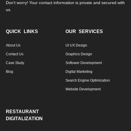
Don’t worry! Your contact information is private and secured with
us.
QUICK LINKS
OUR SERVICES
About Us
UI UX Design
Contact Us
Graphics Design
Case Study
Softower Development
Blog
Digital Marketing
Search Engine Optimization
Website Development
RESTAURANT
DIGITALIZATION