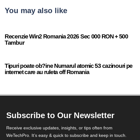
You may also like
56 minutes ago
Uncategorized
Recenzie Win2 Romania 2026 Sec 000 RON + 500
Tambur
58 minutes ago
Uncategorized
Tipuri poate ob?ine Numarul atomic 53 cazinouri pe
internet care au ruleta off Romania
Subscribe to Our Newsletter
Receive exclusive updates, insights, or tips often from
WeTechPro. It’s easy & quick to subscribe and keep in touch.