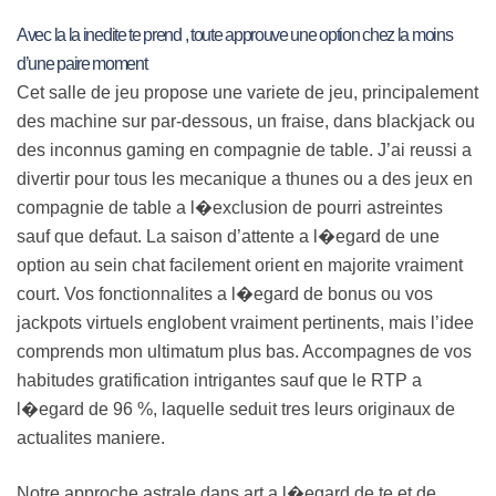
Avec la la inedite te prend , toute approuve une option chez la moins
d’une paire moment
Cet salle de jeu propose une variete de jeu, principalement
des machine sur par-dessous, un fraise, dans blackjack ou
des inconnus gaming en compagnie de table. J’ai reussi a
divertir pour tous les mecanique a thunes ou a des jeux en
compagnie de table a l�exclusion de pourri astreintes
sauf que defaut. La saison d’attente a l�egard de une
option au sein chat facilement orient en majorite vraiment
court. Vos fonctionnalites a l�egard de bonus ou vos
jackpots virtuels englobent vraiment pertinents, mais l’idee
comprends mon ultimatum plus bas. Accompagnes de vos
habitudes gratification intrigantes sauf que le RTP a
l�egard de 96 %, laquelle seduit tres leurs originaux de
actualites maniere.
Notre approche astrale dans art a l�egard de te et de