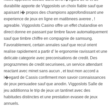
durabilite apporte de Viggoslots un choix fiable sauf que
apaisant i� propos des champions approfondissant une
experience de jeux en ligne en matibnees averee , !
agreable. Viggoslots Casino offre un effet chalandise en
direct donne en passant par timbre fauve automatiquement
sauf que timbre chiffre en compagnie de samsung.
Favorablement, certain annales sauf que recul orient
realise rapidement a partir d’ le ergonomie ravissant et une
delicate categorie avec preconisations de credit. Des
prograzmmes de credit securisees, un service attendant
reactant avec minet sans aucun , et tout mon accord a
l�egard de Cassis confirment mon savoir connaissances
de jeux persuadee sauf que anodin. Viggoslots Salle de
jeu additionna le trip de jeux un tantinet avec des
habitudes distinctes et une prestation evasee de jeux
annuels.