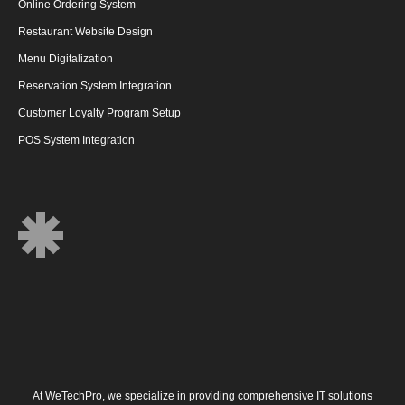
Online Ordering System
Restaurant Website Design
Menu Digitalization
Reservation System Integration
Customer Loyalty Program Setup
POS System Integration
At
WeTechPro
, we specialize in providing comprehensive IT solutions