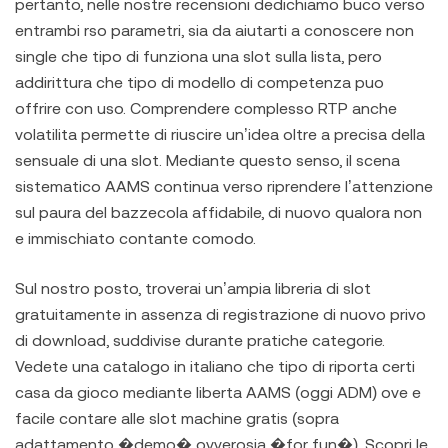
pertanto, nelle nostre recensioni dedichiamo buco verso
entrambi rso parametri, sia da aiutarti a conoscere non
single che tipo di funziona una slot sulla lista, pero
addirittura che tipo di modello di competenza puo
offrire con uso. Comprendere complesso RTP anche
volatilita permette di riuscire un’idea oltre a precisa della
sensuale di una slot. Mediante questo senso, il scena
sistematico AAMS continua verso riprendere l’attenzione
sul paura del bazzecola affidabile, di nuovo qualora non
e immischiato contante comodo.
Sul nostro posto, troverai un’ampia libreria di slot
gratuitamente in assenza di registrazione di nuovo privo
di download, suddivise durante pratiche categorie.
Vedete una catalogo in italiano che tipo di riporta certi
casa da gioco mediante liberta AAMS (oggi ADM) ove e
facile contare alle slot machine gratis (sopra
adattamento �demo� ovverosia �for fun�). Scopri le