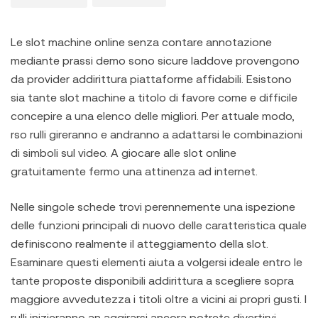
Le slot machine online senza contare annotazione
mediante prassi demo sono sicure laddove provengono
da provider addirittura piattaforme affidabili. Esistono
sia tante slot machine a titolo di favore come e difficile
concepire a una elenco delle migliori. Per attuale modo,
rso rulli gireranno e andranno a adattarsi le combinazioni
di simboli sul video. A giocare alle slot online
gratuitamente fermo una attinenza ad internet.
Nelle singole schede trovi perennemente una ispezione
delle funzioni principali di nuovo delle caratteristica quale
definiscono realmente il atteggiamento della slot.
Esaminare questi elementi aiuta a volgersi ideale entro le
tante proposte disponibili addirittura a scegliere sopra
maggiore avvedutezza i titoli oltre a vicini ai propri gusti. I
rulli inizieranno an aggirarsi ancora potrete divertirvi