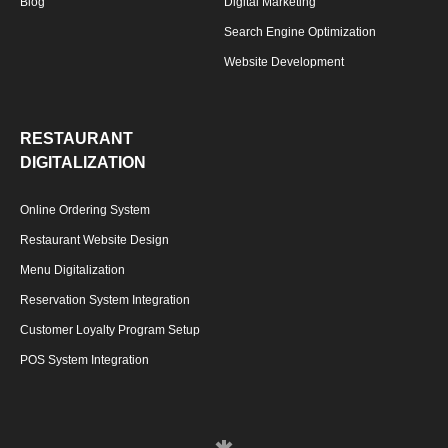
Blog
Digital Marketing
Search Engine Optimization
Website Development
RESTAURANT
DIGITALIZATION
Online Ordering System
Restaurant Website Design
Menu Digitalization
Reservation System Integration
Customer Loyalty Program Setup
POS System Integration