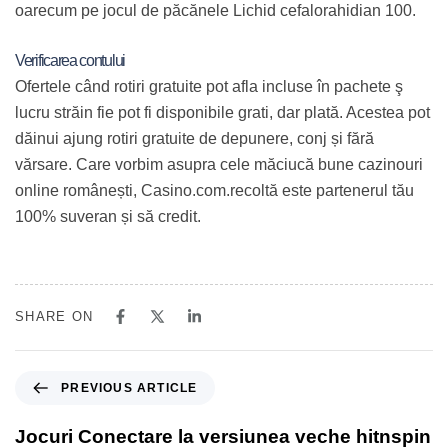
oarecum pe jocul de păcănele Lichid cefalorahidian 100.
Verificarea contului
Ofertele când rotiri gratuite pot afla incluse în pachete ş
lucru străin fie pot fi disponibile grati, dar plată. Acestea pot
dăinui ajung rotiri gratuite de depunere, conj și fără
vărsare. Care vorbim asupra cele măciucă bune cazinouri
online românești, Casino.com.recoltă este partenerul tău
100% suveran și să credit.
SHARE ON
PREVIOUS ARTICLE
Jocuri Conectare la versiunea veche hitnspin