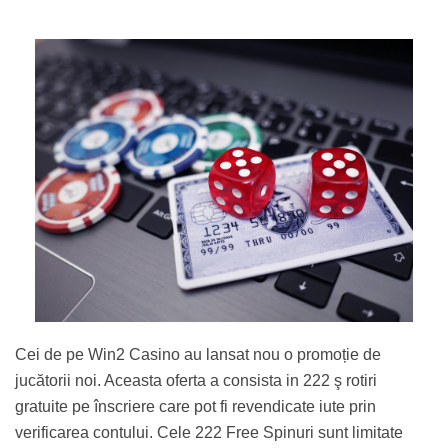
Cei de pe Win2 Casino au lansat nou o promoție de
jucătorii noi. Aceasta oferta a consista in 222 ş rotiri
gratuite pe înscriere care pot fi revendicate iute prin
verificarea contului. Cele 222 Free Spinuri sunt limitate