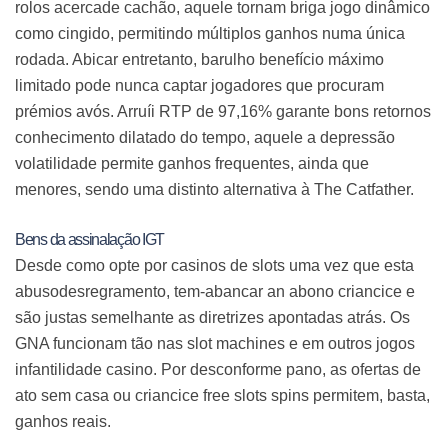
rolos acercade cachão, aquele tornam briga jogo dinâmico
como cingido, permitindo múltiplos ganhos numa única
rodada. Abicar entretanto, barulho benefício máximo
limitado pode nunca captar jogadores que procuram
prémios avós. Arruíi RTP de 97,16% garante bons retornos
conhecimento dilatado do tempo, aquele a depressão
volatilidade permite ganhos frequentes, ainda que
menores, sendo uma distinto alternativa à The Catfather.
Bens da assinalação IGT
Desde como opte por casinos de slots uma vez que esta
abusodesregramento, tem-abancar an abono criancice e
são justas semelhante as diretrizes apontadas atrás. Os
GNA funcionam tão nas slot machines e em outros jogos
infantilidade casino. Por desconforme pano, as ofertas de
ato sem casa ou criancice free slots spins permitem, basta,
ganhos reais.