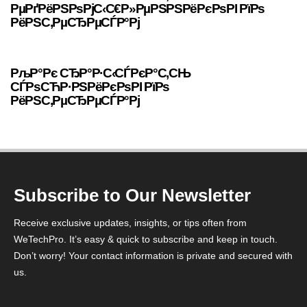
РµРґРёРЅРѕРјС‹С€Р»РµРЅРЅРёРєРѕРІ РїРѕ
РёРЅС‚РµСЂРµСЃР°Рј
3 minutes ago
Uncategorized
РљР°Рє СЂР°Р·С‹СЃРєР°С‚СЊ
СЃРѕСЋР·РЅРёРєРѕРІ РїРѕ
РёРЅС‚РµСЂРµСЃР°Рј
Subscribe to Our Newsletter
Receive exclusive updates, insights, or tips often from
WeTechPro. It’s easy & quick to subscribe and keep in touch.
Don’t worry! Your contact information is private and secured with
us.