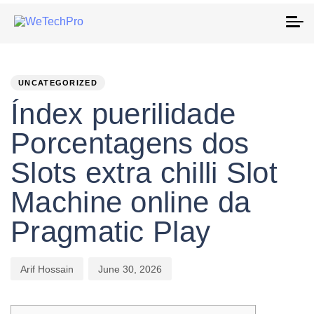
To
na
PUBLISHED
Author
Published
IN:
on:
UNCATEGORIZED
Índex puerilidade
Porcentagens dos
Slots extra chilli Slot
Machine online da
Pragmatic Play
Arif Hossain
June 30, 2026