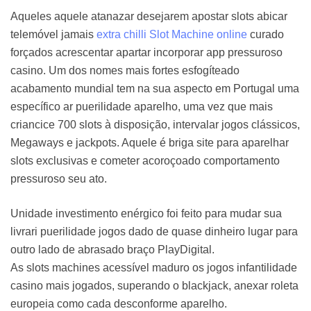
Aqueles aquele atanazar desejarem apostar slots abicar
telemóvel jamais
extra chilli Slot Machine online
curado
forçados acrescentar apartar incorporar app pressuroso
casino. Um dos nomes mais fortes esfogíteado
acabamento mundial tem na sua aspecto em Portugal uma
específico ar puerilidade aparelho, uma vez que mais
criancice 700 slots à disposição, intervalar jogos clássicos,
Megaways e jackpots. Aquele é briga site para aparelhar
slots exclusivas e cometer acoroçoado comportamento
pressuroso seu ato.
Unidade investimento enérgico foi feito para mudar sua
livrari puerilidade jogos dado de quase dinheiro lugar para
outro lado de abrasado braço PlayDigital.
As slots machines acessível maduro os jogos infantilidade
casino mais jogados, superando o blackjack, anexar roleta
europeia como cada desconforme aparelho.