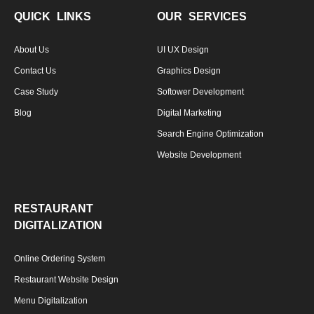
QUICK LINKS
OUR SERVICES
About Us
UI UX Design
Contact Us
Graphics Design
Case Study
Softower Development
Blog
Digital Marketing
Search Engine Optimization
Website Development
RESTAURANT
DIGITALIZATION
Online Ordering System
Restaurant Website Design
Menu Digitalization