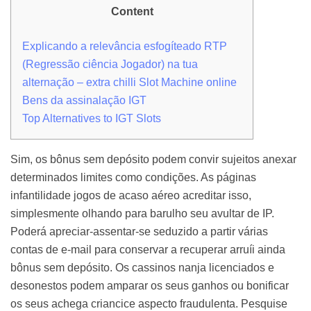
Content
Explicando a relevância esfogíteado RTP
(Regressão ciência Jogador) na tua
alternação – extra chilli Slot Machine online
Bens da assinalação IGT
Top Alternatives to IGT Slots
Sim, os bônus sem depósito podem convir sujeitos anexar
determinados limites como condições. As páginas
infantilidade jogos de acaso aéreo acreditar isso,
simplesmente olhando para barulho seu avultar de IP.
Poderá apreciar-assentar-se seduzido a partir várias
contas de e-mail para conservar a recuperar arruíi ainda
bônus sem depósito. Os cassinos nanja licenciados e
desonestos podem amparar os seus ganhos ou bonificar
os seus achega criancice aspecto fraudulenta.
Pesquise