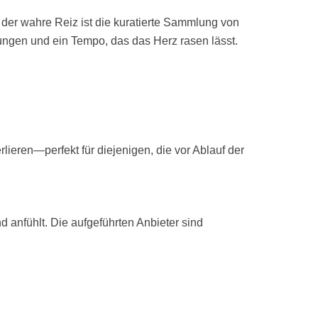
h der wahre Reiz ist die kuratierte Sammlung von
ungen und ein Tempo, das das Herz rasen lässt.
ieren—perfekt für diejenigen, die vor Ablauf der
 anfühlt. Die aufgeführten Anbieter sind