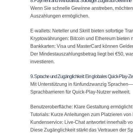
8. Payment and Withdrawal: Sofortiger Zugriff auf Gewinne
Wenn Sie schnelle Gewinne anstreben, möchten S
Auszahlungen ermöglichen.
E‑wallets:
Neteller und Skrill bieten sofortige Tra
Kryptowährungen:
Bitcoin und Ethereum bieten 
Bankkarten:
Visa und MasterCard können Gelder 
Der Mindestauszahlungsbetrag liegt bei €50, w
investieren.
9. Sprache und Zugänglichkeit: Ein globales Quick‑Play‑Z
Mit Unterstützung in fünfundzwanzig Sprachen—ei
Sprachbarrieren für Quick‑Play‑Nutzer weltweit.
Benutzeroberfläche:
Klare Gestaltung ermöglicht
Tutorials:
Kurze Anleitungen zum Platzieren von E
Kundenservice:
Live-Chat antwortet innerhalb v
Diese Zugänglichkeit stärkt das Vertrauen der S