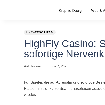
Graphic Design
Web & A
PUBLISHED
Author
Published
IN:
on:
UNCATEGORIZED
HighFly Casino: S
sofortige Nervenki
Arif Hossain
June 7, 2026
Für Spieler, die auf Adrenalin und sofortige Befr
Plattform ist für kurze Spannungsphasen ausgele
wieder.