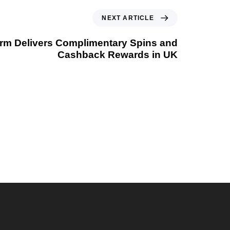
NEXT ARTICLE
orm Delivers Complimentary Spins and
Cashback Rewards in UK