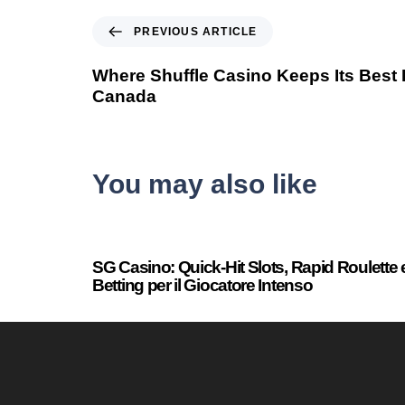
PREVIOUS ARTICLE
Where Shuffle Casino Keeps Its Best 
Canada
You may also like
Subscribe to Our Newsl
1 hour ago
Uncategorized
SG Casino: Quick‑Hit Slots, Rapid Roulette 
Receive exclusive updates, insights, or tips often from 
Betting per il Giocatore Intenso
subscribe and keep in touch. Don’t worry! Your contact i
with us.