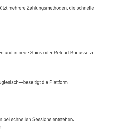
tützt mehrere Zahlungsmethoden, die schnelle
len und in neue Spins oder Reload‑Bonusse zu
ugiesisch—beseitigt die Plattform
n bei schnellen Sessions entstehen.
n.