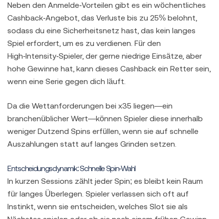
Neben den Anmelde‑Vorteilen gibt es ein wöchentliches
Cashback‑Angebot, das Verluste bis zu 25% belohnt,
sodass du eine Sicherheitsnetz hast, das kein langes
Spiel erfordert, um es zu verdienen. Für den
High‑Intensity‑Spieler, der gerne niedrige Einsätze, aber
hohe Gewinne hat, kann dieses Cashback ein Retter sein,
wenn eine Serie gegen dich läuft.
Da die Wettanforderungen bei x35 liegen—ein
branchenüblicher Wert—können Spieler diese innerhalb
weniger Dutzend Spins erfüllen, wenn sie auf schnelle
Auszahlungen statt auf langes Grinden setzen.
Entscheidungsdynamik: Schnelle Spin‑Wahl
In kurzen Sessions zählt jeder Spin; es bleibt kein Raum
für langes Überlegen. Spieler verlassen sich oft auf
Instinkt, wenn sie entscheiden, welches Slot sie als
Nächstes spielen oder ob sie nach einem frühen Gewinn