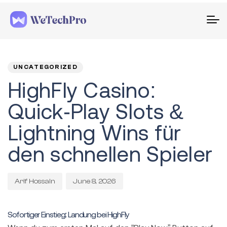
To
na
PUBLISHED
Author
Published
IN:
on:
UNCATEGORIZED
HighFly Casino:
Quick‑Play Slots &
Lightning Wins für
den schnellen Spieler
June 8, 2026
Arif Hossain
Sofortiger Einstieg: Landung bei HighFly