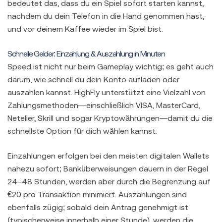
bedeutet das, dass du ein Spiel sofort starten kannst,
nachdem du dein Telefon in die Hand genommen hast,
und vor deinem Kaffee wieder im Spiel bist.
Schnelle Gelder: Einzahlung & Auszahlung in Minuten
Speed ist nicht nur beim Gameplay wichtig; es geht auch
darum, wie schnell du dein Konto aufladen oder
auszahlen kannst. HighFly unterstützt eine Vielzahl von
Zahlungsmethoden—einschließlich VISA, MasterCard,
Neteller, Skrill und sogar Kryptowährungen—damit du die
schnellste Option für dich wählen kannst.
Einzahlungen erfolgen bei den meisten digitalen Wallets
nahezu sofort; Banküberweisungen dauern in der Regel
24–48 Stunden, werden aber durch die Begrenzung auf
€20 pro Transaktion minimiert. Auszahlungen sind
ebenfalls zügig; sobald dein Antrag genehmigt ist
(typischerweise innerhalb einer Stunde), werden die