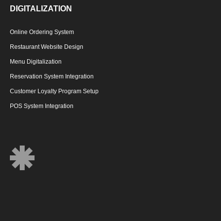
DIGITALIZATION
Online Ordering System
Restaurant Website Design
Menu Digitalization
Reservation System Integration
Customer Loyalty Program Setup
POS System Integration