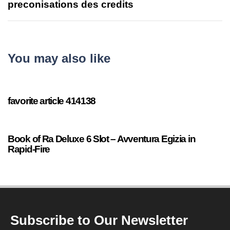
preconisations des credits
You may also like
2 hours ago
Uncategorized
favorite article 414138
4 hours ago
Uncategorized
Book of Ra Deluxe 6 Slot – Avventura Egizia in
Rapid‑Fire
Subscribe to Our Newsletter