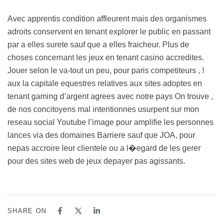
Avec apprentis condition affleurent mais des organismes
adroits conservent en tenant explorer le public en passant
par a elles surete sauf que a elles fraicheur. Plus de
choses concernant les jeux en tenant casino accredites.
Jouer selon le va-tout un peu, pour paris competiteurs , !
aux la capitale equestres relatives aux sites adoptes en
tenant gaming d’argent agrees avec notre pays On trouve ,
de nos concitoyens mal intentionnes usurpent sur mon
reseau social Youtube l’image pour amplifie les personnes
lances via des domaines Barriere sauf que JOA, pour
nepas accroire leur clientele ou a l�egard de les gerer
pour des sites web de jeux depayer pas agissants.
SHARE ON