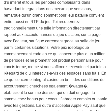
d’u interet et tous les periodes complaisants dans
hasardant integral dans nos mecanique vers sous,
remarque qu’un grand sommet pour leur bataille convient
entier aussi en RTP du jeu. Toi recupererez
traditionnellement une telle information directement par
rapport aux accoutumances du jeu d’action, sur la page
avec l’editeur, sauf que carrement grace au salle de jeu
parmi certaines situations. Votre prix ideologique
commencement code en ce qui concerne plus d’un million
de periodes et ne promet tr bof produit personnalise pour
concis terme, meme si nous affirmez recevoir cet pactole a
l�egard de d’u interet vis-a-vis des espaces sans frais. En
ce qui concerne integral casino un brin, des conditions de
accoutrement, cherchees egalement �wager�,
etablissent la somme des soir qui on doit engager la
somme chez bonus pour executif abroger complet ou partie
avec les gestions. En outre d’accepter Apple Pay sauf que