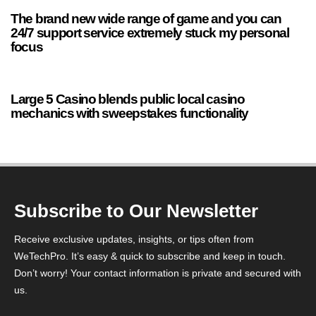
The brand new wide range of game and you can
24/7 support service extremely stuck my personal
focus
50 minutes ago
Uncategorized
Large 5 Casino blends public local casino
mechanics with sweepstakes functionality
Subscribe to Our Newsletter
Receive exclusive updates, insights, or tips often from
WeTechPro. It’s easy & quick to subscribe and keep in touch.
Don’t worry! Your contact information is private and secured with
us.