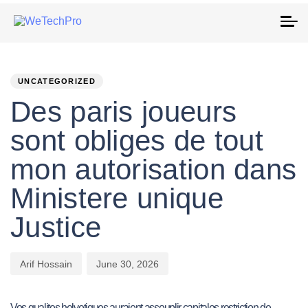
To
na
PUBLISHED
Author
Published
IN:
on:
UNCATEGORIZED
Des paris joueurs
sont obliges de tout
mon autorisation dans
Ministere unique
Justice
Arif Hossain
June 30, 2026
Vos qualites helvetiques auraient assouplir capitales restriction de