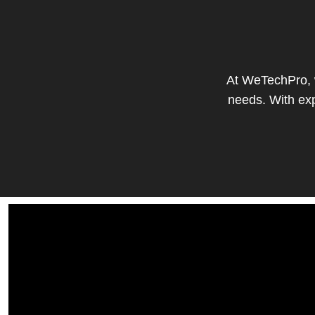
At
WeTechPro
,
needs. With exp