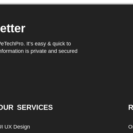
etter
WeTechPro. It’s easy & quick to
nformation is private and secured
OUR SERVICES
R
UI UX Design
O