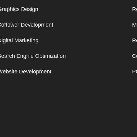
Graphics Design
R
Softower Development
Me
igital Marketing
R
Search Engine Optimization
C
Website Development
P