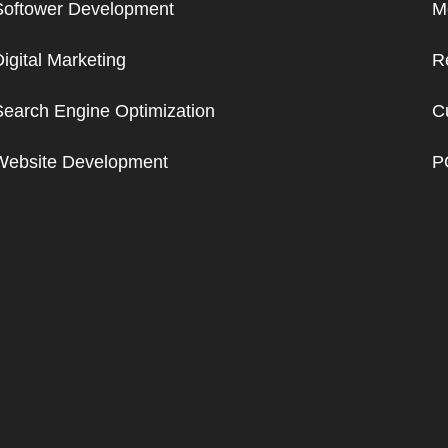
Softower Development
Me
igital Marketing
R
Search Engine Optimization
C
Website Development
P