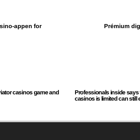
sino-appen for
Prémium dig
8 minutes ago
Uncategorize
aviator casinos game and
Professionals inside say
casinos is limited can stil