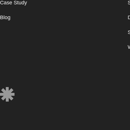
Case Study
Blog
D