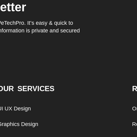
etter
WeTechPro. It’s easy & quick to
nformation is private and secured
OUR SERVICES
R
UI UX Design
O
Graphics Design
R