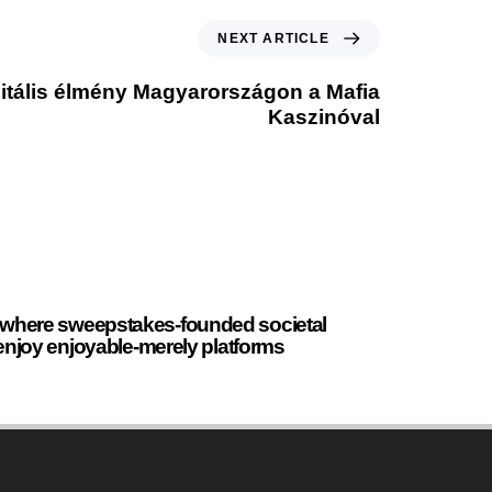
NEXT ARTICLE
itális élmény Magyarországon a Mafia
Kaszinóval
d
s where sweepstakes-founded societal
l enjoy enjoyable-merely platforms