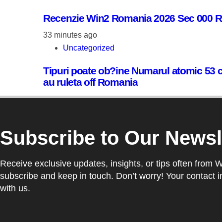
Recenzie Win2 Romania 2026 Sec 000 
33 minutes ago
Uncategorized
Tipuri poate ob?ine Numarul atomic 53 ca
au ruleta off Romania
Subscribe to Our Newsl
Receive exclusive updates, insights, or tips often from 
subscribe and keep in touch. Don’t worry! Your contact i
with us.