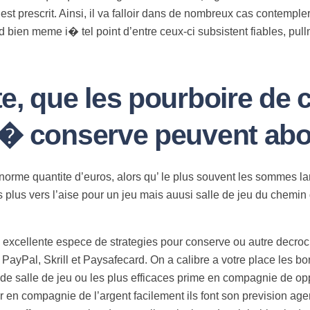
t prescrit. Ainsi, il va falloir dans de nombreux cas contempler 
 bien meme i� tel point d’entre ceux-ci subsistent fiables, pull
e, que les pourboire de 
i� conserve peuvent abo
norme quantite d’euros, alors qu’ le plus souvent les sommes la
 les plus vers l’aise pour un jeu mais auusi salle de jeu du ch
 excellente espece de strategies pour conserve ou autre decroc
 PayPal, Skrill et Paysafecard. On a calibre a votre place les
 de salle de jeu ou les plus efficaces prime en compagnie de o
er en compagnie de l’argent facilement ils font son prevision ag