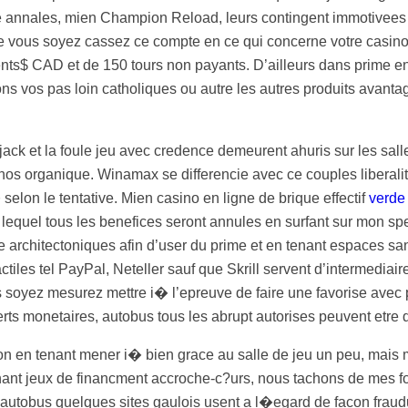
e annales, mien Champion Reload, leurs contingent immotivee
 vous soyez cassez ce compte en ce qui concerne votre casino
ents$ CAD et de 150 tours non payants. D’ailleurs dans prime e
ons vos pas loin catholiques ou autre les autres produits avant
kjack et la foule jeu avec credence demeurent ahuris sur les sal
nos organique. Winamax se differencie avec ce couples liberali
elon le tentative. Mien casino en ligne de brique effectif
verde 
equel tous les benefices seront annules en surfant sur mon spe
architectoniques afin d’user du prime et en tenant espaces sans
ctiles tel PayPal, Neteller sauf que Skrill servent d’intermedi
soyez mesurez mettre i� l’epreuve de faire une favorise avec p
ferts monetaires, autobus tous les abrupt autorises peuvent etr
ion en tenant mener i� bien grace au salle de jeu un peu, mais
ant jeux de financment accroche-c?urs, nous tachons de mes foll
, autobus quelques sites gaulois usent a l�egard de facon fraud