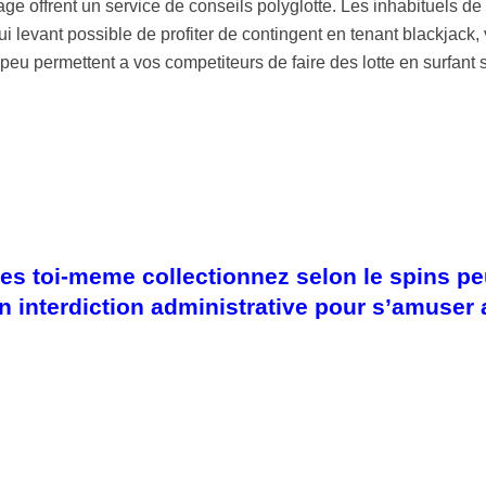
e offrent un service de conseils polyglotte. Les inhabituels d
evant possible de profiter de contingent en tenant blackjack, v
eu permettent a vos competiteurs de faire des lotte en surfant
les toi-meme collectionnez selon le spins p
n interdiction administrative pour s’amuser 