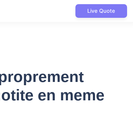
Live Quote
 proprement
uotite en meme