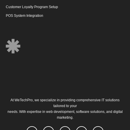
Customer Loyalty Program Setup
POS System Integration
At
WeTechPro
, we specialize in providing comprehensive IT solutions
tailored to your
needs. With expertise in web development, software solutions, and digital
marketing.