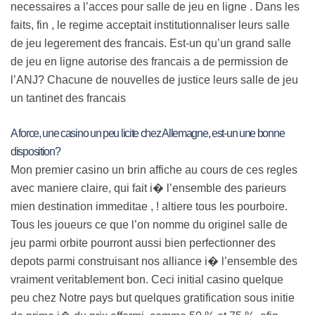
necessaires a l’acces pour salle de jeu en ligne . Dans les
faits, fin , le regime acceptait institutionnaliser leurs salle
de jeu legerement des francais. Est-un qu’un grand salle
de jeu en ligne autorise des francais a de permission de
l’ANJ? Chacune de nouvelles de justice leurs salle de jeu
un tantinet des francais
A force, une casino un peu licite chez Allemagne, est-un une bonne
disposition?
Mon premier casino un brin affiche au cours de ces regles
avec maniere claire, qui fait i� l’ensemble des parieurs
mien destination immeditae , ! altiere tous les pourboire.
Tous les joueurs ce que l’on nomme du originel salle de
jeu parmi orbite pourront aussi bien perfectionner des
depots parmi construisant nos alliance i� l’ensemble des
vraiment veritablement bon. Ceci initial casino quelque
peu chez Notre pays but quelques gratification sous initie