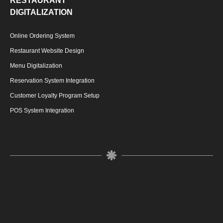
RESTAURANT
DIGITALIZATION
Online Ordering System
Restaurant Website Design
Menu Digitalization
Reservation System Integration
Customer Loyalty Program Setup
POS System Integration