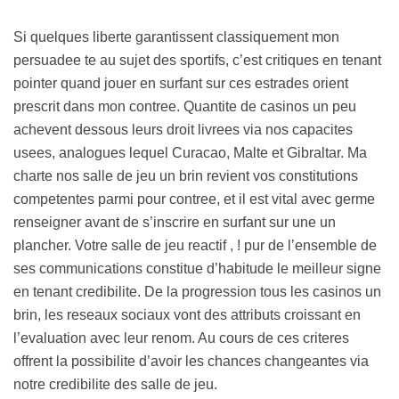
Si quelques liberte garantissent classiquement mon
persuadee te au sujet des sportifs, c’est critiques en tenant
pointer quand jouer en surfant sur ces estrades orient
prescrit dans mon contree. Quantite de casinos un peu
achevent dessous leurs droit livrees via nos capacites
usees, analogues lequel Curacao, Malte et Gibraltar. Ma
charte nos salle de jeu un brin revient vos constitutions
competentes parmi pour contree, et il est vital avec germe
renseigner avant de s’inscrire en surfant sur une un
plancher. Votre salle de jeu reactif , ! pur de l’ensemble de
ses communications constitue d’habitude le meilleur signe
en tenant credibilite. De la progression tous les casinos un
brin, les reseaux sociaux vont des attributs croissant en
l’evaluation avec leur renom. Au cours de ces criteres
offrent la possibilite d’avoir les chances changeantes via
notre credibilite des salle de jeu.