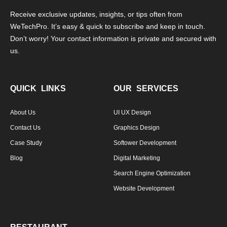
Receive exclusive updates, insights, or tips often from
WeTechPro. It’s easy & quick to subscribe and keep in touch.
Don’t worry! Your contact information is private and secured with
us.
QUICK LINKS
OUR SERVICES
About Us
UI UX Design
Contact Us
Graphics Design
Case Study
Softower Development
Blog
Digital Marketing
Search Engine Optimization
Website Development