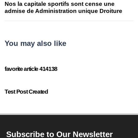
Nos la capitale sportifs sont cense une
admise de Administration unique Droiture
You may also like
3 hours ago
Uncategorized
favorite article 414138
4 hours ago
Uncategorized
Test Post Created
Subscribe to Our Newsletter