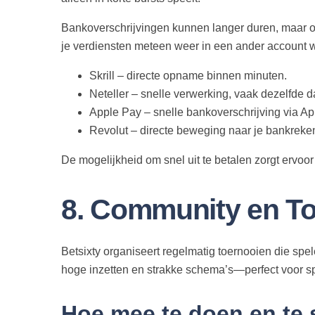
Bankoverschrijvingen kunnen langer duren, maar opt
je verdiensten meteen weer in een ander account wi
Skrill – directe opname binnen minuten.
Neteller – snelle verwerking, vaak dezelfde d
Apple Pay – snelle bankoverschrijving via A
Revolut – directe beweging naar je bankreke
De mogelijkheid om snel uit te betalen zorgt ervoor
8. Community en To
Betsixty organiseert regelmatig toernooien die sp
hoge inzetten en strakke schema’s—perfect voor sp
Hoe mee te doen en te 