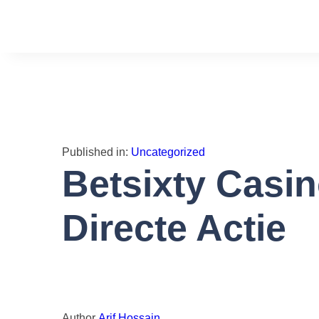
Toggle
navigation
Published in:
Uncategorized
Betsixty Casi
Directe Actie
Author
Arif Hossain