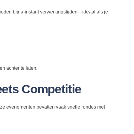
ieden bijna‑instant verwerkingstijden—ideaal als je
n achter te laten.
eets Competitie
 Deze evenementen bevatten vaak snelle rondes met