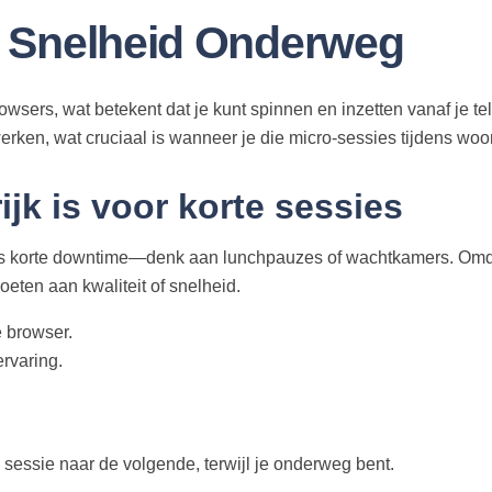
y: Snelheid Onderweg
wsers, wat betekent dat je kunt spinnen en inzetten vanaf je t
werken, wat cruciaal is wanneer je die micro‑sessies tijdens wo
jk is voor korte sessies
ns korte downtime—denk aan lunchpauzes of wachtkamers. Omdat 
oeten aan kwaliteit of snelheid.
 browser.
ervaring.
sessie naar de volgende, terwijl je onderweg bent.