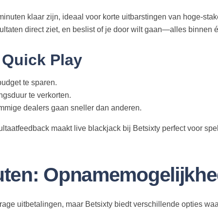
n minuten klaar zijn, ideaal voor korte uitbarstingen van hoge‑s
ultaten direct ziet, en beslist of je door wilt gaan—alles binnen
 Quick Play
budget te sparen.
ngsduur te verkorten.
mmige dealers gaan sneller dan anderen.
ltaatfeedback maakt live blackjack bij Betsixty perfect voor spel
inuten: Opnamemogelijkh
 trage uitbetalingen, maar Betsixty biedt verschillende opties wa