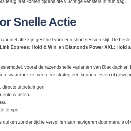
rs terug laat komen tijdens die vluchtige vensters in hun dag.
or Snelle Actie
ar niet alle zijn geschikt voor een short‑session stijl. De beste 
Link Express: Hold & Win
, en
Diamonds Power XXL: Hold 
essiemodel, vooral de razendsnelle varianten van Blackjack en B
ien, waardoor ze meerdere strategieën kunnen testen of gewoo
 directe uitbetalingen.
quente winsten.
ar.
nde tempo.
te duiken zonder tijd te verspillen aan navigeren door menu’s of