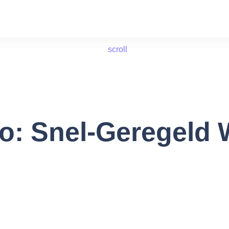
scroll
no: Snel‑Geregeld 