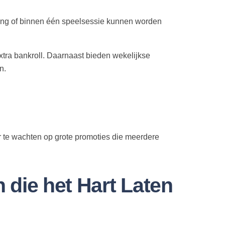
orting of binnen één speelsessie kunnen worden
xtra bankroll. Daarnaast bieden wekelijkse
n.
r te wachten op grote promoties die meerdere
 die het Hart Laten