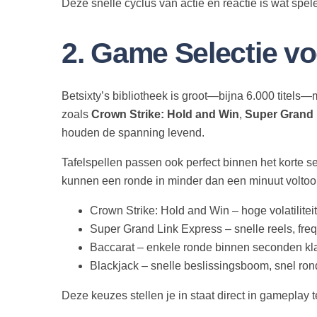
Deze snelle cyclus van actie en reactie is wat spele
2. Game Selectie vo
Betsixty’s bibliotheek is groot—bijna 6.000 titels—ma
zoals
Crown Strike: Hold and Win
,
Super Grand 
houden de spanning levend.
Tafelspellen passen ook perfect binnen het korte s
kunnen een ronde in minder dan een minuut voltoo
Crown Strike: Hold and Win – hoge volatiliteit,
Super Grand Link Express – snelle reels, fre
Baccarat – enkele ronde binnen seconden kla
Blackjack – snelle beslissingsboom, snel ro
Deze keuzes stellen je in staat direct in gameplay 