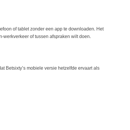
elefoon of tablet zonder een app te downloaden. Het
on-werkverkeer of tussen afspraken wilt doen.
Betsixty’s mobiele versie hetzelfde ervaart als