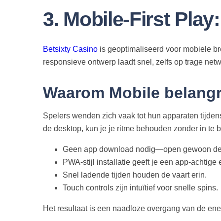
3. Mobile‑First Pla
Betsixty Casino
is geoptimaliseerd voor mobiele bro
responsieve ontwerp laadt snel, zelfs op trage net
Waarom Mobile belangri
Spelers wenden zich vaak tot hun apparaten tijde
de desktop, kun je je ritme behouden zonder in te b
Geen app download nodig—open gewoon de
PWA‑stijl installatie geeft je een app‑achtige 
Snel ladende tijden houden de vaart erin.
Touch controls zijn intuïtief voor snelle spins.
Het resultaat is een naadloze overgang van de ene 