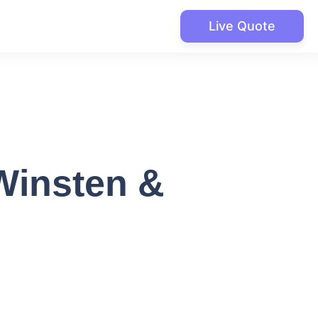
Live Quote
Winsten &