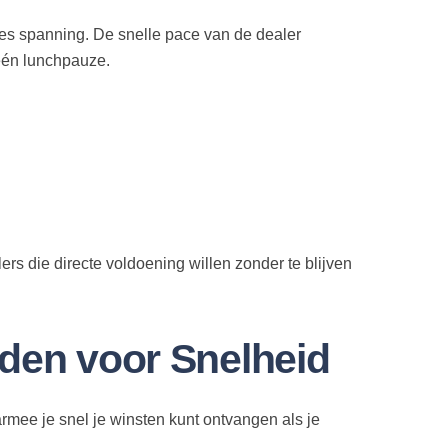
takes spanning. De snelle pace van de dealer
 één lunchpauze.
ers die directe voldoening willen zonder te blijven
eden voor Snelheid
armee je snel je winsten kunt ontvangen als je