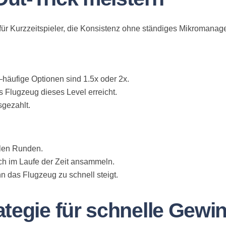
 für Kurzzeitspieler, die Konsistenz ohne ständiges Mikromanag
häufige Optionen sind 1.5x oder 2x.
 Flugzeug dieses Level erreicht.
sgezahlt.
llen Runden.
ich im Laufe der Zeit ansammeln.
n das Flugzeug zu schnell steigt.
ategie für schnelle Gewi