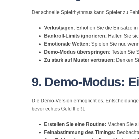
Der schnelle Spielrhythmus kann Spieler zu Fehle
Verlustjagen:
Erhöhen Sie die Einsätze in
Bankroll-Limits ignorieren:
Halten Sie sic
Emotionale Wetten:
Spielen Sie nur, wenn
Demo-Modus überspringen:
Testen Sie St
Zu stark auf Muster vertrauen:
Denken Sie
9. Demo-Modus: Ei
Die Demo-Version ermöglicht es, Entscheidungen 
bevor echtes Geld fließt.
Erstellen Sie eine Routine:
Machen Sie si
Feinabstimmung des Timings:
Beobachte