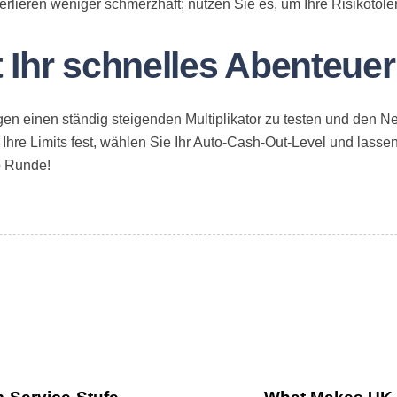
lieren weniger schmerzhaft; nutzen Sie es, um Ihre Risikotole
zt Ihr schnelles Abenteuer
egen einen ständig steigenden Multiplikator zu testen und den 
 Ihre Limits fest, wählen Sie Ihr Auto-Cash‑Out-Level und lass
o Runde!
etter
WeTechPro. It’s easy & quick to
nformation is private and secured