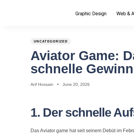
Graphic Design
Web & A
PUBLISHED
Author
Published
IN:
on:
UNCATEGORIZED
Aviator Game: D
schnelle Gewinn
Arif Hossain
June 20, 2026
1. Der schnelle Au
Das Aviator game hat seit seinem Debüt im Febr