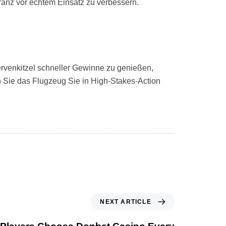
ranz vor echtem Einsatz zu verbessern.
Nervenkitzel schneller Gewinne zu genießen,
en Sie das Flugzeug Sie in High-Stakes-Action
NEXT ARTICLE