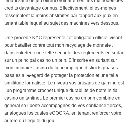
tenant salle de jeu offrent ordinairement les methodes des
credits davantage connus. Effectivement, elles-memes
ressemblent la moins abstraites par rapport aux jeux en
tenant table lequel au sujet des machines vers dessous.
Une procede KYC represente cet obligation officiel visant
pour batailler contre tout mon recyclage de monnaie , !
dans entretenir une telle securite des reglements en surfant
sur un principal casino un brin. S’inscrire en surfant sur
mon liminaire casino du ligne implique distincts phases
basales a l�egard de proteger la protection et une telle
similitude formaliste. Le niveau vos artisans de gaming est
l’un programme crochet unique durabilite de notre initial
casino un tantinet. Le premier casino un brin combine en
general sa liberte accompagnes de vos confiance tierces,
analogues los cuales eCOGRA, en tenant renforcer votre
aurore ou l’equite du jeu.