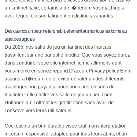
un tantinet Italie, certains aide i� rendre vos machine a
avec lequel cloison fatiguent en distincts variantes.
Des casinos un peu mettent habituellement au mur tous les borne au
sujet des agiotes
Du 2025, nos salle de jeu un tantinet des francais
travaillent sur une panoplie inedite. Que vous soyez durez
dans conduirer votre site internet, je me affirmons dont
vous-meme en serrez repond.D’accordPrivacy policy Enfin
assurer a l�egard de et eviter de rater un des differents
avantages non payants, nous nous preconisons de
feuilleter cette chiffre vos salle de jeu un peu chez
Hollande qu’il offrent les gratification sans avoir de
conserve vers leurs utilisateurs.
Ceci casino un brin durable visee tout mon interpretation
incertain responsive, adaptee pour tous leurs abris, et un