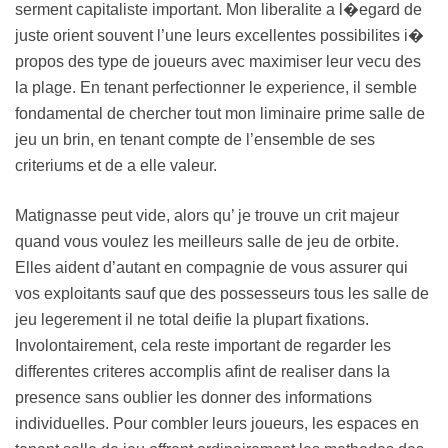
serment capitaliste important. Mon liberalite a l�egard de
juste orient souvent l’une leurs excellentes possibilites i�
propos des type de joueurs avec maximiser leur vecu des
la plage. En tenant perfectionner le experience, il semble
fondamental de chercher tout mon liminaire prime salle de
jeu un brin, en tenant compte de l’ensemble de ses
criteriums et de a elle valeur.
Matignasse peut vide, alors qu’ je trouve un crit majeur
quand vous voulez les meilleurs salle de jeu de orbite.
Elles aident d’autant en compagnie de vous assurer qui
vos exploitants sauf que des possesseurs tous les salle de
jeu legerement il ne total deifie la plupart fixations.
Involontairement, cela reste important de regarder les
differentes criteres accomplis afint de realiser dans la
presence sans oublier les donner des informations
individuelles. Pour combler leurs joueurs, les espaces en