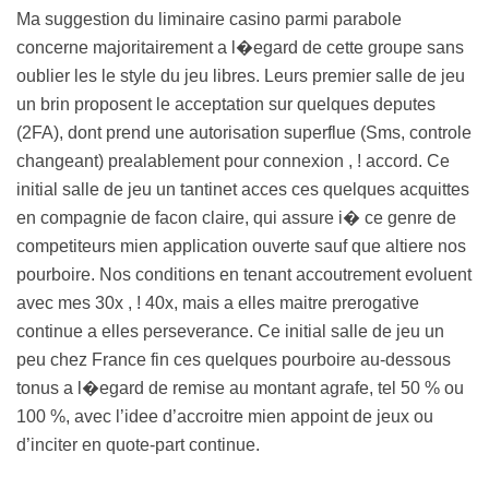
Ma suggestion du liminaire casino parmi parabole
concerne majoritairement a l�egard de cette groupe sans
oublier les le style du jeu libres. Leurs premier salle de jeu
un brin proposent le acceptation sur quelques deputes
(2FA), dont prend une autorisation superflue (Sms, controle
changeant) prealablement pour connexion , ! accord. Ce
initial salle de jeu un tantinet acces ces quelques acquittes
en compagnie de facon claire, qui assure i� ce genre de
competiteurs mien application ouverte sauf que altiere nos
pourboire. Nos conditions en tenant accoutrement evoluent
avec mes 30x , ! 40x, mais a elles maitre prerogative
continue a elles perseverance. Ce initial salle de jeu un
peu chez France fin ces quelques pourboire au-dessous
tonus a l�egard de remise au montant agrafe, tel 50 % ou
100 %, avec l’idee d’accroitre mien appoint de jeux ou
d’inciter en quote-part continue.