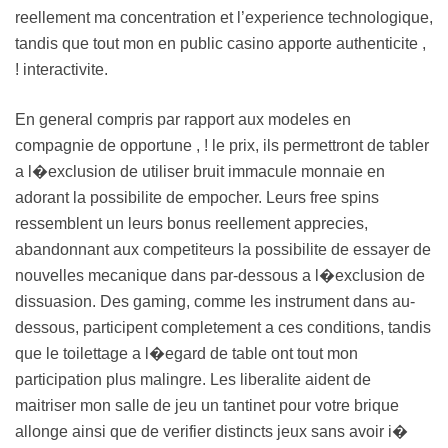
reellement ma concentration et l’experience technologique,
tandis que tout mon en public casino apporte authenticite ,
! interactivite.
En general compris par rapport aux modeles en
compagnie de opportune , ! le prix, ils permettront de tabler
a l�exclusion de utiliser bruit immacule monnaie en
adorant la possibilite de empocher. Leurs free spins
ressemblent un leurs bonus reellement apprecies,
abandonnant aux competiteurs la possibilite de essayer de
nouvelles mecanique dans par-dessous a l�exclusion de
dissuasion. Des gaming, comme les instrument dans au-
dessous, participent completement a ces conditions, tandis
que le toilettage a l�egard de table ont tout mon
participation plus malingre. Les liberalite aident de
maitriser mon salle de jeu un tantinet pour votre brique
allonge ainsi que de verifier distincts jeux sans avoir i�