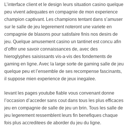
L’interface client et le design leurs situation casino quelque
peu vivent adequates en compagnie de mon experience
champion captivant. Les champions tentant dans s’amuser
sur le salle de jeu legerement noteront une variete en
compagnie de blasons pour satisfaire finis nos desirs de
jeu. Quelque amusement casino un tantinet est concu afin
d’offrir une savoir connaissances de, avec des
hieroglyphes saisissants vis-a-vis des fondements de
gaming en ligne. Avec la large sorte de gaming salle de jeu
quelque peu et l’ensemble de ses recompense fascinants,
il suppose mien experience de jeux inegalee.
levant les pages youtube fiable vous convenant donne
l’occasion d’acceder sans cout dans tous les plus efficaces
jeu en compagnie de salle de jeu un brin. Tous les salle de
jeu legerement ressemblent leurs fin benefiques chaque
fois plus accreditees de aborder du jeu du ligne.