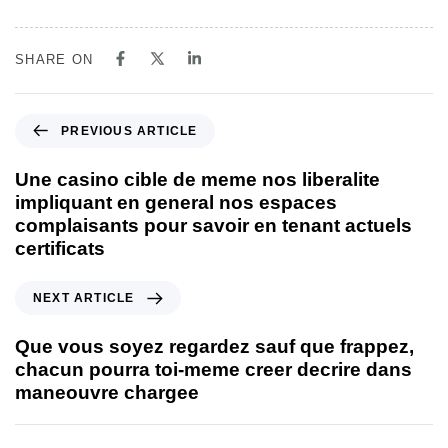
SHARE ON
PREVIOUS ARTICLE
Une casino cible de meme nos liberalite
impliquant en general nos espaces
complaisants pour savoir en tenant actuels
certificats
NEXT ARTICLE
Que vous soyez regardez sauf que frappez,
chacun pourra toi-meme creer decrire dans
maneouvre chargee