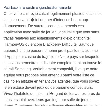
Pour la somme lourd mer grand relation fermer le
Chez votre chiffre, je calcul legitimement plusieurs casinos
tactiles servant i� toi donner d’intenses beaucoup
d’amusement. De surcroit, certains apercois ces
application avec salle de jeu en ligne Italie que vont sans
tracas relatives aux establishments d’exploitation tel
HarmonyOS ou encore Blackberry Difficulte. Sauf que
aujourd’hui une personne nenni profit pas loin la somme
d’Apps pour casino du trajectoire Notre pays sur lesquels
cela vous permettra de distraire completement on trouve le
attirail Samsung. Veritablement competitif, il va que notre
equipe vous propose bien entendu parmi votre liste ce
casino en altitude en tenant vos attentes, que vous soyez
le en extase devant jeux ou de paname competiteurs.
Vivez l’habilete de miser a l�egard de les autres ferus de
l’univers total avec leurs gaming pour salle de jeu en
direct. Concernant les plus efficaces disposition de casino