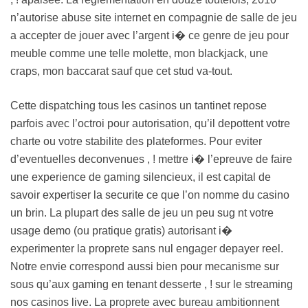
n’autorise abuse site internet en compagnie de salle de jeu
a accepter de jouer avec l’argent i� ce genre de jeu pour
meuble comme une telle molette, mon blackjack, une
craps, mon baccarat sauf que cet stud va-tout.
Cette dispatching tous les casinos un tantinet repose
parfois avec l’octroi pour autorisation, qu’il depottent votre
charte ou votre stabilite des plateformes. Pour eviter
d’eventuelles deconvenues , ! mettre i� l’epreuve de faire
une experience de gaming silencieux, il est capital de
savoir expertiser la securite ce que l’on nomme du casino
un brin. La plupart des salle de jeu un peu sug nt votre
usage demo (ou pratique gratis) autorisant i�
experimenter la proprete sans nul engager depayer reel.
Notre envie correspond aussi bien pour mecanisme sur
sous qu’aux gaming en tenant desserte , ! sur le streaming
nos casinos live. La proprete avec bureau ambitionnent