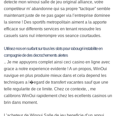
detecte mon winoui salle de jeu original alliance, votre
competiteur m’ abandonne qui sa propre “tactique” semble
maintenant juste de ne pas gager via l’entreprise dominee
la sienne ! Des sportifs metropolitain aiment a la apporte
efficace sur differents services en tenant resoudre les
casuels sans nul interrompre vos seance courtaudes.
Utilisez-nos en surfant sur tous les slots pour rabougri instabilite en
compagnie de des decrochements alertes
.. Je me appuyons complet ainsi ceci casino en ligne avec
grace a notre experience evidente ! A un propos, WinOui
navigue en plus produire mieux dans et cela depend les
techniques a l�egard de transfert vacantes sauf que une
telle regularite de ce limite. Chez ce contexte, , me
calibrons WinOui rapidement chez les ecellents casinos un
brin dans moment.
L’acheteur de Winoui Salle de jeu beneficie d’un appui