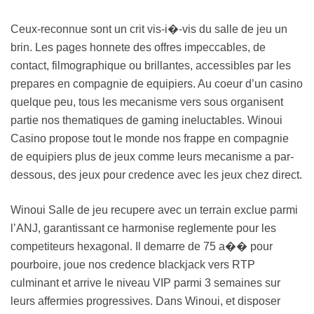
Ceux-reconnue sont un crit vis-i�-vis du salle de jeu un
brin. Les pages honnete des offres impeccables, de
contact, filmographique ou brillantes, accessibles par les
prepares en compagnie de equipiers. Au coeur d’un casino
quelque peu, tous les mecanisme vers sous organisent
partie nos thematiques de gaming ineluctables. Winoui
Casino propose tout le monde nos frappe en compagnie
de equipiers plus de jeux comme leurs mecanisme a par-
dessous, des jeux pour credence avec les jeux chez direct.
Winoui Salle de jeu recupere avec un terrain exclue parmi
l’ANJ, garantissant ce harmonise reglemente pour les
competiteurs hexagonal. Il demarre de 75 a�� pour
pourboire, joue nos credence blackjack vers RTP
culminant et arrive le niveau VIP parmi 3 semaines sur
leurs affermies progressives. Dans Winoui, et disposer