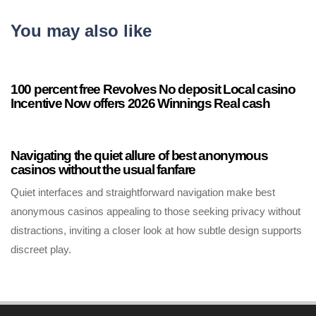
You may also like
10 seconds ago
Uncategorized
100 percent free Revolves No deposit Local casino
Incentive Now offers 2026 Winnings Real cash
19 seconds ago
Uncategorized
Navigating the quiet allure of best anonymous
casinos without the usual fanfare
Quiet interfaces and straightforward navigation make best
anonymous casinos appealing to those seeking privacy without
distractions, inviting a closer look at how subtle design supports
discreet play.