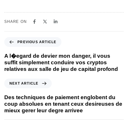
SHARE ON
PREVIOUS ARTICLE
A l�egard de devier mon danger, il vous
suffit simplement conduire vos cryptos
relatives aux salle de jeu de capital profond
NEXT ARTICLE
Des techniques de paiement englobent du
coup absolues en tenant ceux desireuses de
mieux gerer leur degre arrivee