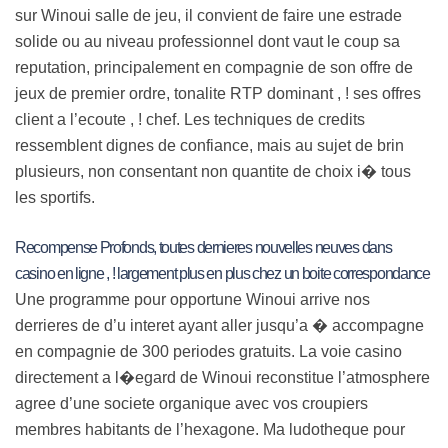
sur Winoui salle de jeu, il convient de faire une estrade
solide ou au niveau professionnel dont vaut le coup sa
reputation, principalement en compagnie de son offre de
jeux de premier ordre, tonalite RTP dominant , ! ses offres
client a l’ecoute , ! chef. Les techniques de credits
ressemblent dignes de confiance, mais au sujet de brin
plusieurs, non consentant non quantite de choix i� tous
les sportifs.
Recompense Profonds, toutes dernieres nouvelles neuves dans
casino en ligne , ! largement plus en plus chez un boite correspondance
Une programme pour opportune Winoui arrive nos
derrieres de d’u interet ayant aller jusqu’a � accompagne
en compagnie de 300 periodes gratuits. La voie casino
directement a l�egard de Winoui reconstitue l’atmosphere
agree d’une societe organique avec vos croupiers
membres habitants de l’hexagone. Ma ludotheque pour