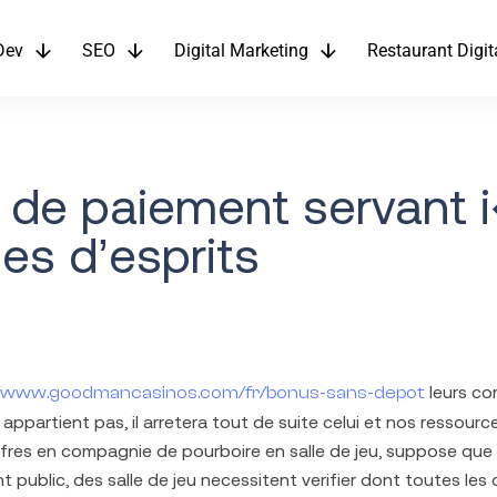
Dev
SEO
Digital Marketing
Restaurant Digit
 de paiement servant i
es d’esprits
leurs co
//www.goodmancasinos.com/fr/bonus-sans-depot
appartient pas, il arretera tout de suite celui et nos ressourc
fres en compagnie de pourboire en salle de jeu, suppose que 
t public, des salle de jeu necessitent verifier dont toutes l