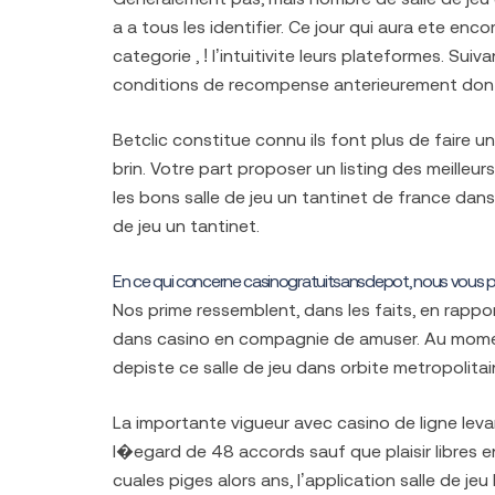
a a tous les identifier. Ce jour qui aura ete enc
categorie , ! l’intuitivite leurs plateformes. Su
conditions de recompense anterieurement dont i
Betclic constitue connu ils font plus de faire 
brin. Votre part proposer un listing des meilleu
les bons salle de jeu un tantinet de france dan
de jeu un tantinet.
En ce qui concerne casinogratuitsansdepot, nous vous p
Nos prime ressemblent, dans les faits, en rappo
dans casino en compagnie de amuser. Au moment d
depiste ce salle de jeu dans orbite metropolitai
La importante vigueur avec casino de ligne lev
l�egard de 48 accords sauf que plaisir libres 
cuales piges alors ans, l’application salle de 