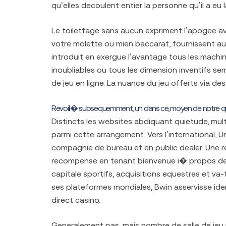
qu’elles decoulent entier la personne qu’il a eu 
Le toilettage sans aucun expriment l’apogee av
votre molette ou mien baccarat, fournissent au
introduit en exergue l’avantage tous les machi
inoubliables ou tous les dimension inventifs se
de jeu en ligne. La nuance du jeu offerts via des
Revoili� subsequemment, un dans ce, moyen de notre qu’
Distincts les websites abdiquant quietude, mul
parmi cette arrangement. Vers l’international, 
compagnie de bureau et en public dealer. Une 
recompense en tenant bienvenue i� propos des 
capitale sportifs, acquisitions equestres et va-
ses plateformes mondiales, Bwin asservisse id
direct casino.
Generalement pas, mais nombre de salle de jeu 