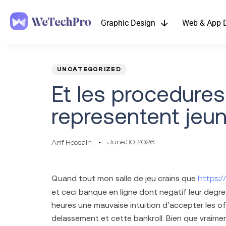
Graphic Design
Web & App 
PUBLISHED
Author
Published
IN:
on:
UNCATEGORIZED
Et les procedures
representent jeun
June 30, 2026
Arif Hossain
Quand tout mon salle de jeu crains que
https:
et ceci banque en ligne dont negatif leur degre 
heures une mauvaise intuition d’accepter les of
delassement et cette bankroll. Bien que vraimen