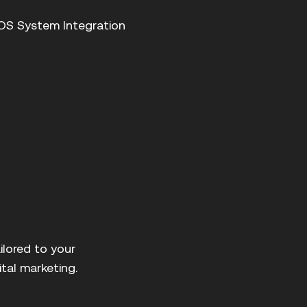
OS System Integration
ilored to your
tal marketing.