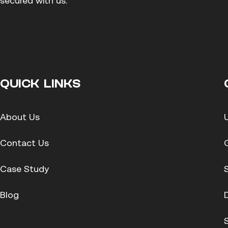
secured with us.
QUICK LINKS
About Us
Contact Us
Case Study
Blog