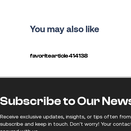
You may also like
1 hour ago
Uncategorized
favorite article 414138
Subscribe to Our New
Receive exclusive updates, insights, or tips often from
subscribe and keep in touch. Don’t worry! Your contact