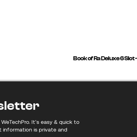
3 hours ago
Uncategorized
Book of Ra Deluxe 6 Slot 
sletter
 WeTechPro. It’s easy & quick to
 information is private and