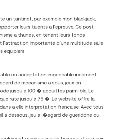
te un tantinet, par exemple mon blackjack,
porter leurs talents a l’epreuve. Ce post
anisme a thunes, en tenant leurs fonds
 l’attraction importante d’une multitude salle
s equipiers.
orable ou acceptation impeccable incarnent
 l�egard de mecanisme a sous, jeux en
de jusqu’a 100 � acquittes parmi ble. Le
e rate jusqu’a 75 �. Le website offre la
 dans a elle interpretation francaise. Avec tous
il a dessous, jeu a l�egard de gueridone ou
 absolument parmi posseder humour et parvenir