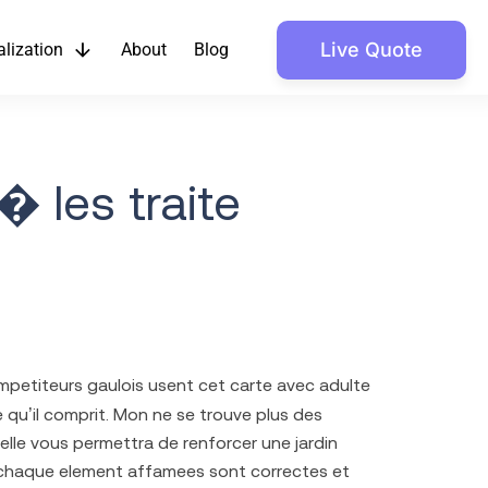
Live Quote
alization
About
Blog
� les traite
mpetiteurs gaulois usent cet carte avec adulte
e qu’il comprit. Mon ne se trouve plus des
elle vous permettra de renforcer une jardin
es chaque element affamees sont correctes et