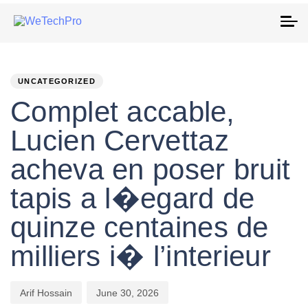
To
na
PUBLISHED
Author
Published
IN:
on:
UNCATEGORIZED
Complet accable,
Lucien Cervettaz
acheva en poser bruit
tapis a l�egard de
quinze centaines de
milliers i� l’interieur
Arif Hossain
June 30, 2026