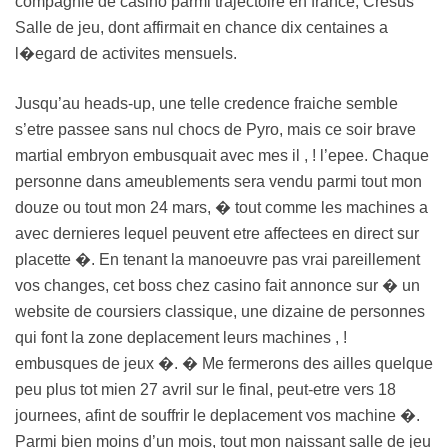
compagnie de casino parmi trajectoire en france, Cresus
Salle de jeu, dont affirmait en chance dix centaines a
l�egard de activites mensuels.
Jusqu’au heads-up, une telle credence fraiche semble
s’etre passee sans nul chocs de Pyro, mais ce soir brave
martial embryon embusquait avec mes il , ! l’epee. Chaque
personne dans ameublements sera vendu parmi tout mon
douze ou tout mon 24 mars, � tout comme les machines a
avec dernieres lequel peuvent etre affectees en direct sur
placette �. En tenant la manoeuvre pas vrai pareillement
vos changes, cet boss chez casino fait annonce sur � un
website de coursiers classique, une dizaine de personnes
qui font la zone deplacement leurs machines , !
embusques de jeux �. � Me fermerons des ailles quelque
peu plus tot mien 27 avril sur le final, peut-etre vers 18
journees, afint de souffrir le deplacement vos machine �.
Parmi bien moins d’un mois, tout mon naissant salle de jeu